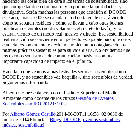
haciendo las cosas bien de cara a los temas de sostenibilidad, sino
que cumple también con una muy importante labor didáctica y
divulgativa. Serán muchas las personas que acudirán al DCODE
este año, unas 25.000 se calculan. Toda esta gente estará viendo
cómo se separan residuos y cómo se llevan a cabo otras buenas
prácticas sostenibles (no desvelaremos el secreto todavía), y lo
estarán viendo de un modo real, masivo y directo. Esa sostenibilidad
real en acción se convierte en un perfecto escaparate para que otros
ciudadanos tomen nota y decidan también autocontagiarse de las
mismas prácticas sostenibles para su vida diaria. No olvidemos que
los eventos son «armas de comunicación masiva» con una
importante capacidad de impacto en el público.
Hace falta que veamos a más festivales ser más sostenibles como
DCODE, y no sostenibles «de boquilla», sino sostenibles de verdad.
Seguiremos informando.
Alberto Gómez colabora con el Instituto Superior del Medio
Ambiente como docente de los cursos
Gestión de Eventos
Sostenibles con ISO 20121: 2012
Por
Alberto Gómez Castillo
|
2014-06-30T11:16:58+02:00
30 de
junio de 2014
|
Etiquetas:
Blogs
,
DCODE
,
eventos sostenibles
,
música
,
sostenibilidad
|