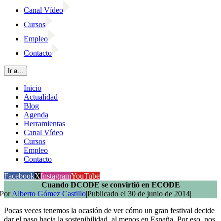
Canal Vídeo
Cursos
Empleo
Contacto
Ir a...
Inicio
Actualidad
Blog
Agenda
Herramientas
Canal Vídeo
Cursos
Empleo
Contacto
Facebook
X
Instagram
YouTube
Cuando DCODE se convirtió en ECODE
Por
Alberto Gómez Castillo
|
Publicado el 30 de junio de 2014
|
Pocas veces tenemos la ocasión de ver cómo un gran festival decide
dar el paso hacia la sostenibilidad, al menos en España. Por eso, nos