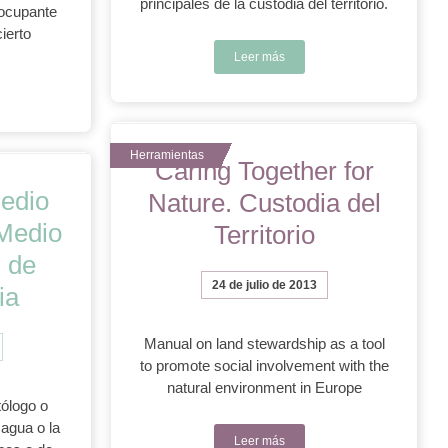
principales de la custodia del territorio.
eocupante
ierto
Leer más
Caring Together for
edio
Nature. Custodia del
Medio
Territorio
 de
24 de julio de 2013
ia
Manual on land stewardship as a tool
to promote social involvement with the
natural environment in Europe
tólogo o
 agua o la
Leer más