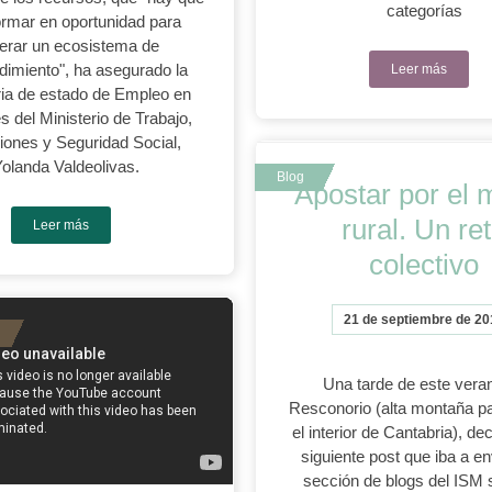
categorías
ormar en oportunidad para
erar un ecosistema de
imiento", ha asegurado la
Leer más
ria de estado de Empleo en
s del Ministerio de Trabajo,
iones y Seguridad Social,
olanda Valdeolivas.
Apostar por el 
rural. Un re
Leer más
colectivo
21 de septiembre de 20
Una tarde de este vera
Resconorio (alta montaña pa
el interior de Cantabria), dec
siguiente post que iba a en
sección de blogs del ISM 