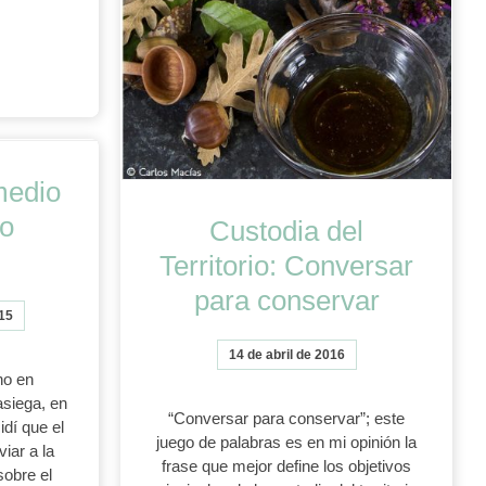
medio
to
Custodia del
Territorio: Conversar
para conservar
15
14 de abril de 2016
no en
siega, en
“Conversar para conservar”; este
idí que el
juego de palabras es en mi opinión la
viar a la
frase que mejor define los objetivos
sobre el