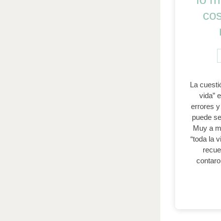
cos
La cuestió
vida” 
errores 
puede se
Muy a me
“toda la 
recue
contaro