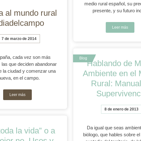
medio rural español, su pr
presente, y su futuro inc
a al mundo rural
diadelcampo
Leer más
7 de marzo de 2014
paña, cada vez son más
Hablando de M
 las que deciden abandonar
de la ciudad y comenzar una
Ambiente en el 
nueva, en el campo.
Rural: Manual
Supervivenc
Leer más
8 de enero de 2013
Da igual que seas ambien
oda la vida” o a
biólogo, que hables sobre el
ejor no. Usos y