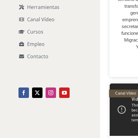
transf
Herramientas
gen
Canal Vídeo
emprend
secreta
Cursos
funcione
Migrac
Empleo
Y
Contacto
Facebook
X
Instagram
YouTube