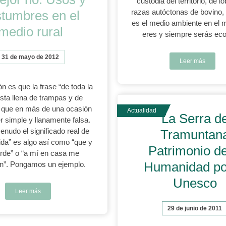
custodia del territorio, de l
razas autóctonas de bovino, 
tumbres en el
es el medio ambiente en el m
medio rural
eres y siempre serás eco
31 de mayo de 2012
Leer más
n es que la frase “de toda la
esta llena de trampas y de
y que en más de una ocasión
La Serra d
r simple y llanamente falsa.
nudo el significado real de
Tramuntan
vida” es algo así como “que y
Patrimonio de
rde” o “a mí en casa me
Humanidad po
n”. Pongamos un ejemplo.
Unesco
Leer más
29 de junio de 2011