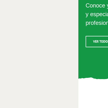
Conoce y
y especi
profesio
VER TODO