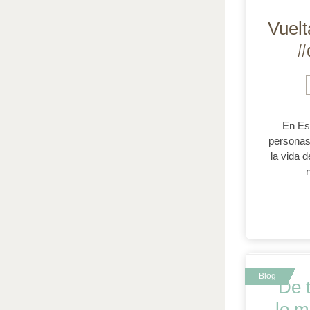
Vuelt
#
En Es
personas
la vida 
“De t
lo m