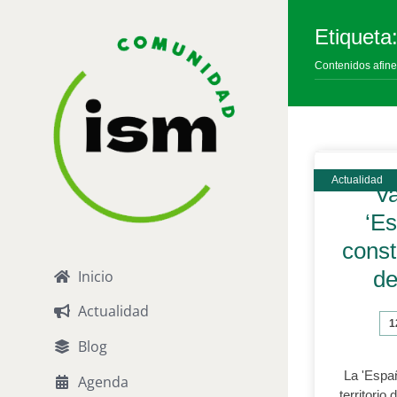
Saltar
al
Etiqueta
contenido
Contenidos afine
Va
‘Es
consti
de
Inicio
Actualidad
1
Blog
La 'Españ
Agenda
territorio