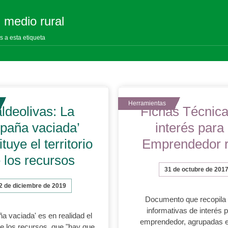
: medio rural
s a esta etiqueta
ldeolivas: La
Fichas Técnica
paña vaciada’
interés para 
tuye el territorio
Emprendedor r
 los recursos
31 de octubre de 201
2 de diciembre de 2019
Documento que recopila 
informativas de interés p
a vaciada' es en realidad el
emprendedor, agrupadas e
 de los recursos, que "hay que