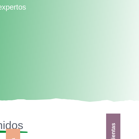
expertos
nidos