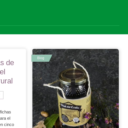
s de
el
ural
7
fichas
ara el
n cinco