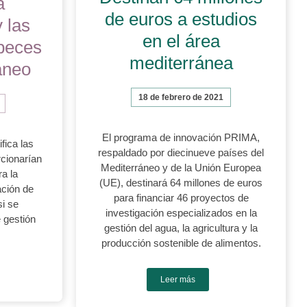
a
de euros a estudios
 las
en el área
peces
mediterránea
áneo
18 de febrero de 2021
El programa de innovación PRIMA,
fica las
respaldado por diecinueve países del
cionarían
Mediterráneo y de la Unión Europea
a la
(UE), destinará 64 millones de euros
ación de
para financiar 46 proyectos de
i se
investigación especializados en la
 gestión
gestión del agua, la agricultura y la
producción sostenible de alimentos.
Leer más