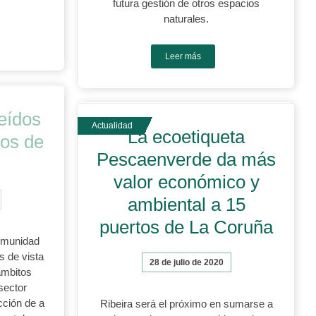
futura gestión de otros espacios
naturales.
Leer más
eídos
La ecoetiqueta
mos de
Pescaenverde da más
valor económico y
ambiental a 15
puertos de La Coruña
Comunidad
s de vista
28 de julio de 2020
ámbitos
sector
cción de a
Ribeira será el próximo en sumarse a