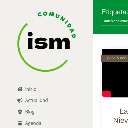
Saltar
al
Etiqueta:
contenido
Contenidos afine
Inicio
Actualidad
La
Blog
Niev
Agenda