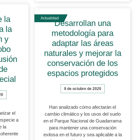
 la
Desarrollan una
a la
metodología para
n y
adaptar las áreas
obo
naturales y mejorar la
usión
conservación de los
 de
espacios protegidos
ecial
9 de octubre de 2020
20
Han analizado cómo afectarán el
eizar el
cambio climático y los usos del suelo
 especie a
en el Parque Nacional de Guadarrama
e la
para mantener una conservación
coherente
exitosa en el futuro y sea aplicable a la