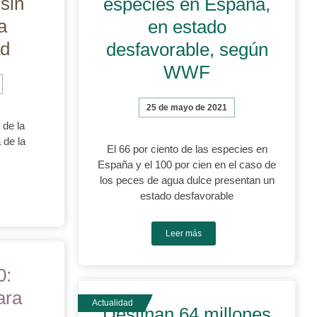
sin
especies en España,
a
en estado
ad
desfavorable, según
WWF
25 de mayo de 2021
 de la
 de la
El 66 por ciento de las especies en
España y el 100 por cien en el caso de
los peces de agua dulce presentan un
estado desfavorable
Leer más
0:
ara
Destinan 64 millones