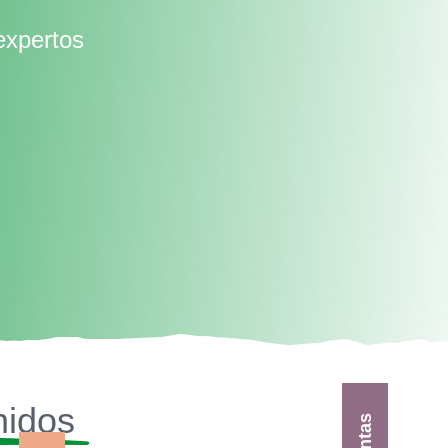
expertos
nidos