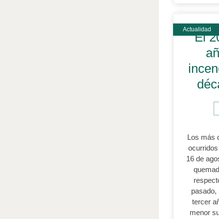
El 2
añ
incen
déc
Los más d
ocurridos
16 de ago
quemada
respect
pasado, 
tercer 
menor sup