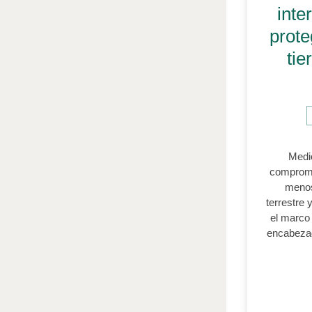
inte
prote
tie
Medi
compromet
menos
terrestre 
el marco 
encabezad