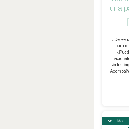
una p
¿De verd
para m
¿Puede
nacional
sin los i
Acompáña