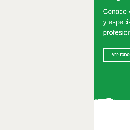
Conoce y
y especi
profesio
VER TODO