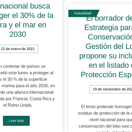
rnacional busca
ger el 30% de la
El borrador de
rra y el mar en
Estrategia par
2030
Conservació
Gestión del L
12 de enero de 2021
propone su incl
en el listado
o centenar de países se
ió este lunes a proteger al
Protección Esp
 el 30 % de la superficie
y marina para el año 2030, en
19 de noviembre de 20
de una alianza internacional
a por Francia, Costa Rica y
el Reino Unido.
El texto pretende homogen
estatus de protección de la
nivel nacional para qu
Leer más
conservación del lobo sea 