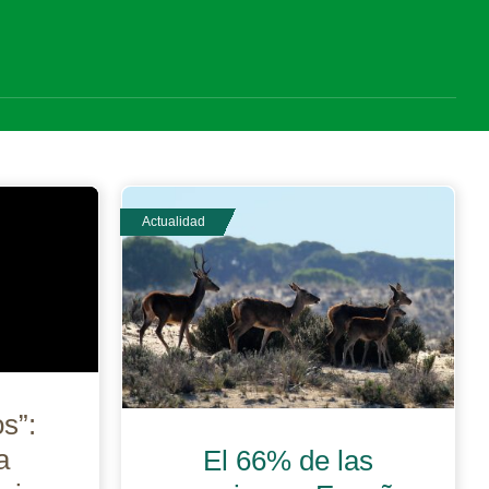
s”:
a
El 66% de las