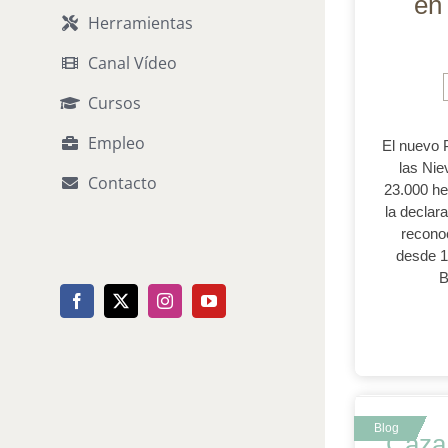
en
Herramientas
Canal Vídeo
Cursos
Empleo
El nuevo 
las Nie
Contacto
23.000 he
la declar
recono
desde 1
B
Facebook
X
Instagram
YouTube
Caza 