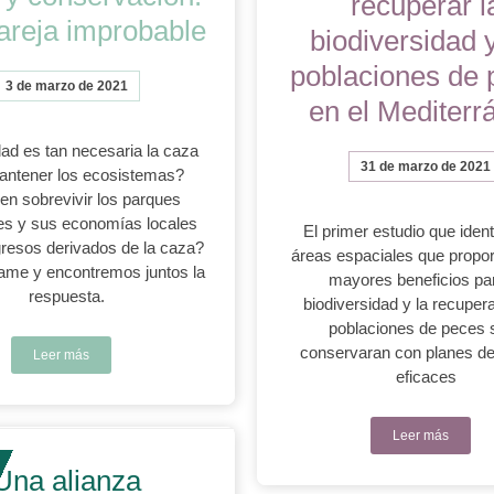
recuperar l
areja improbable
biodiversidad y
poblaciones de 
3 de marzo de 2021
en el Mediterr
ad es tan necesaria la caza
31 de marzo de 2021
antener los ecosistemas?
n sobrevivir los parques
es y sus economías locales
El primer estudio que identi
ngresos derivados de la caza?
áreas espaciales que propor
me y encontremos juntos la
mayores beneficios par
respuesta.
biodiversidad y la recuper
poblaciones de peces s
conservaran con planes de
Leer más
eficaces
Leer más
Una alianza