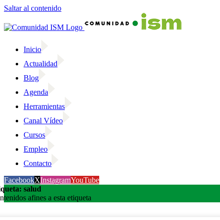
Saltar al contenido
Inicio
Actualidad
Blog
Agenda
Herramientas
Canal Vídeo
Cursos
Empleo
Contacto
Facebook
X
Instagram
YouTube
iqueta: salud
ntenidos afines a esta etiqueta