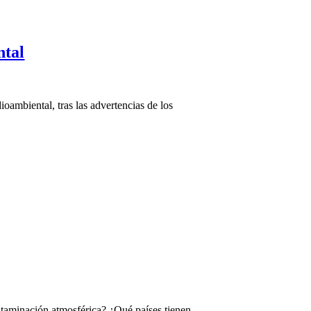
ntal
ambiental, tras las advertencias de los
ntaminación atmosférica? ¿Qué países tienen