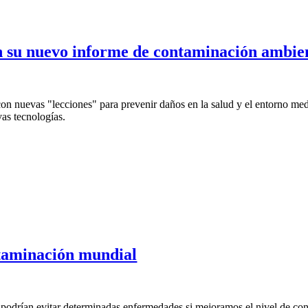
n su nuevo informe de contaminación ambie
nuevas "lecciones" para prevenir daños en la salud y el entorno medio
as tecnologías.
taminación mundial
 podrían evitar determinadas enfermedades si mejoramos el nivel de co