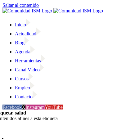
Saltar al contenido
Inicio
Actualidad
Blog
Agenda
Herramientas
Canal Vídeo
Cursos
Empleo
Contacto
Facebook
X
Instagram
YouTube
iqueta: salud
ntenidos afines a esta etiqueta