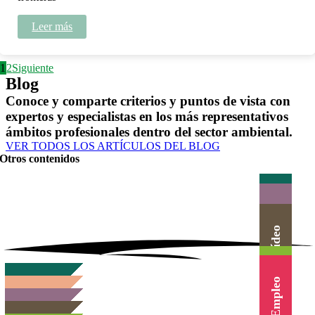
Leer más
1
2
Siguiente
Blog
Conoce y comparte criterios y puntos de vista con
expertos y especialistas en los más representativos
ámbitos profesionales dentro del sector ambiental.
VER TODOS LOS ARTÍCULOS DEL BLOG
Otros contenidos
Actualidad
Herramientas
Canal Vídeo
Agenda
Cursos
Empleo