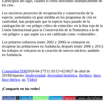
a principios del siglo, cuando el censo descendió dramáticamente de
los cien.
Los sucesivos proyectos de recuperación y conservación de la
especie, sustentados en gran medida en los programas de cría en
cautividad, han propiciado que la especie haya pasado de la
catalogación de «en peligro crítico de extinción» en la lista roja de la
Unión Internacional para la Conservación de la Naturaleza a la de
«en peligro» y que aspire ya a ser calificada como «vulnerable».
Los primeros esfuerzos (entre 2002 y 2006) se centraron en
recuperar las poblaciones en Andalucía; después (entre 2006 y 2011)
los trabajos se volcaron en la creación de nuevos núcleos, también
en Andalucía.
Comunidad ISM
2018-04-27T11:10:15+02:00
27 de abril de
2018
|
Etiquetas:
biodiversidad
,
diversidad biológica
,
iberlince
,
lince
,
lince ibérico
,
ue
,
Vídeo
|
¡Comparte en tus redes!
Facebook
X
LinkedIn
WhatsApp
Telegram
Pinterest
Correo electrónico