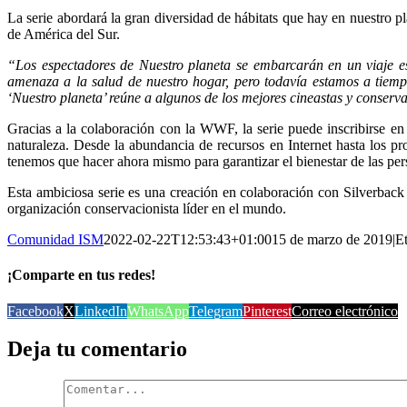
La serie abordará la gran diversidad de hábitats que hay en nuestro pl
de América del Sur.
“Los espectadores de Nuestro planeta se embarcarán en un viaje e
amenaza a la salud de nuestro hogar, pero todavía estamos a tiem
‘Nuestro planeta’ reúne a algunos de los mejores cineastas y conserv
Gracias a la colaboración con la WWF, la serie puede inscribirse e
naturaleza. Desde la abundancia de recursos en Internet hasta los pr
tenemos que hacer ahora mismo para garantizar el bienestar de las per
Esta ambiciosa serie es una creación en colaboración con Silverback 
organización conservacionista líder en el mundo.
Comunidad ISM
2022-02-22T12:53:43+01:00
15 de marzo de 2019
|
E
¡Comparte en tus redes!
Facebook
X
LinkedIn
WhatsApp
Telegram
Pinterest
Correo electrónico
Deja tu comentario