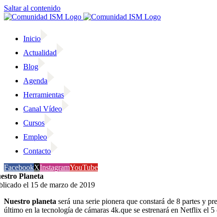
Saltar al contenido
Inicio
Actualidad
Blog
Agenda
Herramientas
Canal Vídeo
Cursos
Empleo
Contacto
Facebook
X
Instagram
YouTube
estro Planeta
blicado el 15 de marzo de 2019
Nuestro planeta
será una serie pionera que constará de 8 partes y pre
último en la tecnología de cámaras 4k.que se estrenará en Netflix el 5 