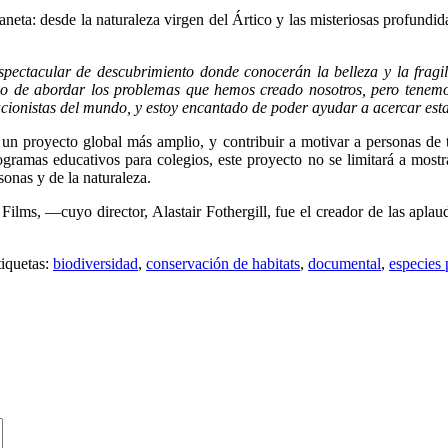
aneta: desde la naturaleza virgen del Ártico y las misteriosas profundida
spectacular de descubrimiento donde conocerán la belleza y la frag
po de abordar los problemas que hemos creado nosotros, pero tenemo
acionistas del mundo, y estoy encantado de poder ayudar a acercar esta
n un proyecto global más amplio, y contribuir a motivar a personas de
ogramas educativos para colegios, este proyecto no se limitará a mostra
sonas y de la naturaleza.
Films, —cuyo director, Alastair Fothergill, fue el creador de las apla
tiquetas:
biodiversidad
,
conservación de habitats
,
documental
,
especies 