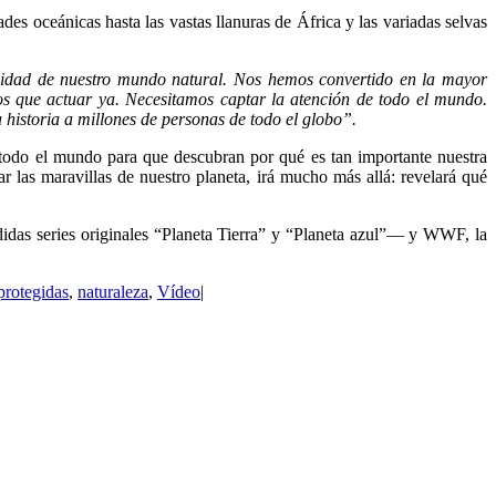
des oceánicas hasta las vastas llanuras de África y las variadas selvas
ilidad de nuestro mundo natural. Nos hemos convertido en la mayor
s que actuar ya. Necesitamos captar la atención de todo el mundo.
 historia a millones de personas de todo el globo”.
 todo el mundo para que descubran por qué es tan importante nuestra
r las maravillas de nuestro planeta, irá mucho más allá: revelará qué
udidas series originales “Planeta Tierra” y “Planeta azul”— y WWF, la
protegidas
,
naturaleza
,
Vídeo
|