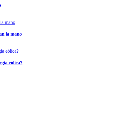
s
dan la mano
rgía eólica?