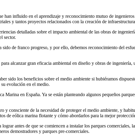
e han influido en el aprendizaje y reconocimiento mutuo de ingenieros y 
triales y tantos proyectos relacionados con la creación de infraestructura
iencias detalladas sobre el impacto ambiental de las obras de ingeniería
l sector.
ha sido de franco progreso, y por ello, debemos reconocimiento del esfu
a alcanzar gran eficacia ambiental en diseño y obras de ingeniería, un
aber sido los beneficios sobre el medio ambiente si hubiéramos dispuest
 su evolución en el medio.
ica Marina en España. Ya se están planteando algunos pequeños parques
o y consciente de la necesidad de proteger el medio ambiente, y habitu
tos de eólica marina flotante y cómo abordarlos para la mejor protecció
a lograr antes de que se comiencen a instalar los parques comerciales, 
imeros demostradores y parques pre-comerciales.