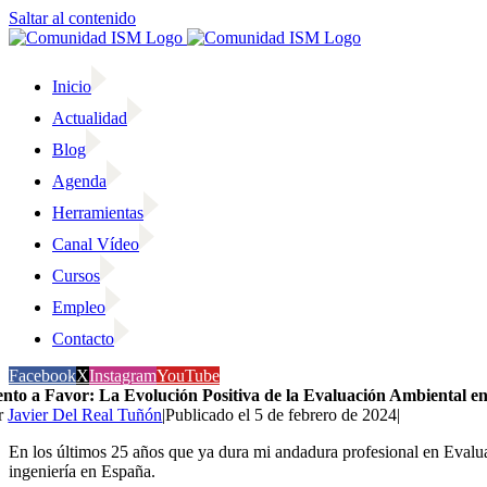
Saltar al contenido
Inicio
Actualidad
Blog
Agenda
Herramientas
Canal Vídeo
Cursos
Empleo
Contacto
Facebook
X
Instagram
YouTube
ento a Favor: La Evolución Positiva de la Evaluación Ambiental en
r
Javier Del Real Tuñón
|
Publicado el 5 de febrero de 2024
|
En los últimos 25 años que ya dura mi andadura profesional en Evaluac
ingeniería en España.