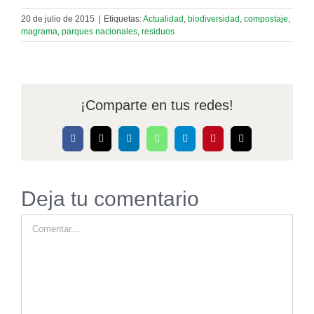
20 de julio de 2015
|
Etiquetas:
Actualidad
,
biodiversidad
,
compostaje
,
magrama
,
parques nacionales
,
residuos
¡Comparte en tus redes!
Facebook
X
LinkedIn
WhatsApp
Telegram
Pinterest
Correo
electrónico
Deja tu comentario
Comentar