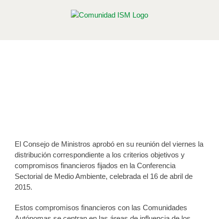
Saltar
al
contenido
5 millones de Euros para Parques
Nacionales, biodiversidad y fomento
del compostaje doméstico
Publicado el 20 de julio de 2015
El Consejo de Ministros aprobó en su reunión del viernes la
distribución correspondiente a los criterios objetivos y
compromisos financieros fijados en la Conferencia
Sectorial de Medio Ambiente, celebrada el 16 de abril de
2015.
Estos compromisos financieros con las Comunidades
Autónomas se centran en las áreas de influencia de los