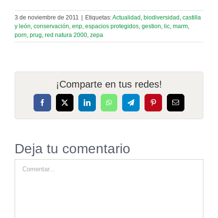
3 de noviembre de 2011
|
Etiquetas:
Actualidad
,
biodiversidad
,
castilla
y león
,
conservación
,
enp
,
espacios protegidos
,
gestion
,
lic
,
marm
,
porn
,
prug
,
red natura 2000
,
zepa
¡Comparte en tus redes!
Facebook
X
LinkedIn
WhatsApp
Telegram
Pinterest
Correo
electrónico
Deja tu comentario
Comentar