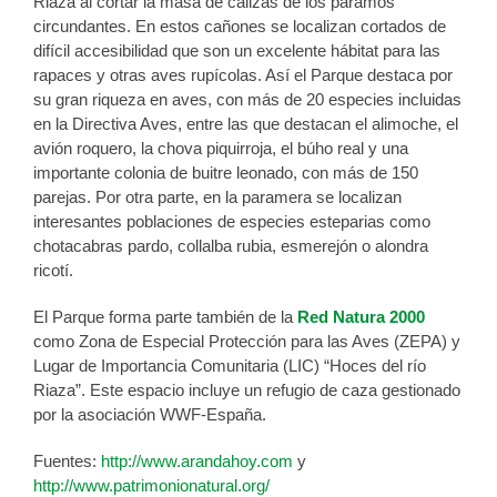
Riaza al cortar la masa de calizas de los páramos
circundantes. En estos cañones se localizan cortados de
difícil accesibilidad que son un excelente hábitat para las
rapaces y otras aves rupícolas. Así el Parque destaca por
su gran riqueza en aves, con más de 20 especies incluidas
en la Directiva Aves, entre las que destacan el alimoche, el
avión roquero, la chova piquirroja, el búho real y una
importante colonia de buitre leonado, con más de 150
parejas. Por otra parte, en la paramera se localizan
interesantes poblaciones de especies esteparias como
chotacabras pardo, collalba rubia, esmerejón o alondra
ricotí.
El Parque forma parte también de la
Red Natura 2000
como Zona de Especial Protección para las Aves (ZEPA) y
Lugar de Importancia Comunitaria (LIC) “Hoces del río
Riaza”. Este espacio incluye un refugio de caza gestionado
por la asociación WWF-España.
Fuentes:
http://www.arandahoy.com
y
http://www.patrimonionatural.org/