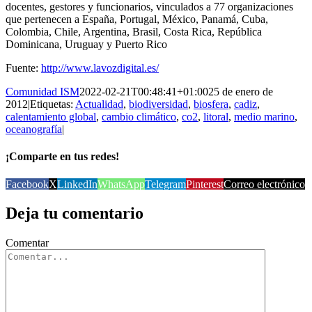
docentes, gestores y funcionarios, vinculados a 77 organizaciones
que pertenecen a España, Portugal, México, Panamá, Cuba,
Colombia, Chile, Argentina, Brasil, Costa Rica, República
Dominicana, Uruguay y Puerto Rico
Fuente:
http://www.lavozdigital.es/
Comunidad ISM
2022-02-21T00:48:41+01:00
25 de enero de
2012
|
Etiquetas:
Actualidad
,
biodiversidad
,
biosfera
,
cadiz
,
calentamiento global
,
cambio climático
,
co2
,
litoral
,
medio marino
,
oceanografía
|
¡Comparte en tus redes!
Facebook
X
LinkedIn
WhatsApp
Telegram
Pinterest
Correo electrónico
Deja tu comentario
Comentar