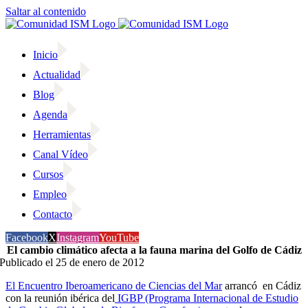
Saltar al contenido
Inicio
Actualidad
Blog
Agenda
Herramientas
Canal Vídeo
Cursos
Empleo
Contacto
Facebook
X
Instagram
YouTube
El cambio climático afecta a la fauna marina del Golfo de Cádiz
Publicado el 25 de enero de 2012
El Encuentro Iberoamericano de Ciencias del Mar
arrancó en Cádiz
con la reunión ibérica del
IGBP (Programa Internacional de Estudio