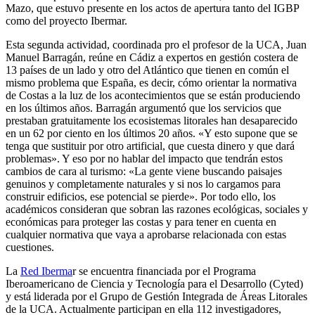
Mazo, que estuvo presente en los actos de apertura tanto del IGBP
como del proyecto Ibermar.
Esta segunda actividad, coordinada pro el profesor de la UCA, Juan
Manuel Barragán, reúne en Cádiz a expertos en gestión costera de
13 países de un lado y otro del Atlántico que tienen en común el
mismo problema que España, es decir, cómo orientar la normativa
de Costas a la luz de los acontecimientos que se están produciendo
en los últimos años. Barragán argumentó que los servicios que
prestaban gratuitamente los ecosistemas litorales han desaparecido
en un 62 por ciento en los últimos 20 años. «Y esto supone que se
tenga que sustituir por otro artificial, que cuesta dinero y que dará
problemas». Y eso por no hablar del impacto que tendrán estos
cambios de cara al turismo: «La gente viene buscando paisajes
genuinos y completamente naturales y si nos lo cargamos para
construir edificios, ese potencial se pierde». Por todo ello, los
académicos consideran que sobran las razones ecológicas, sociales y
económicas para proteger las costas y para tener en cuenta en
cualquier normativa que vaya a aprobarse relacionada con estas
cuestiones.
La
Red Iberma
r se encuentra financiada por el Programa
Iberoamericano de Ciencia y Tecnología para el Desarrollo (Cyted)
y está liderada por el Grupo de Gestión Integrada de Áreas Litorales
de la UCA. Actualmente participan en ella 112 investigadores,