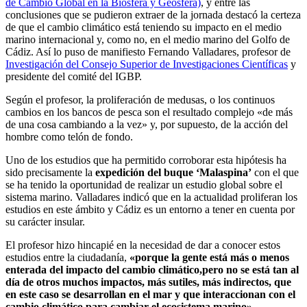
de Cambio Global en la Biosfera y Geosfera)
, y entre las
conclusiones que se pudieron extraer de la jornada destacó la certeza
de que el cambio climático está teniendo su impacto en el medio
marino internacional y, como no, en el medio marino del Golfo de
Cádiz. Así lo puso de manifiesto Fernando Valladares, profesor de
Investigación del Consejo Superior de Investigaciones Científicas
y
presidente del comité del IGBP.
Según el profesor, la proliferación de medusas, o los continuos
cambios en los bancos de pesca son el resultado complejo «de más
de una cosa cambiando a la vez» y, por supuesto, de la acción del
hombre como telón de fondo.
Uno de los estudios que ha permitido corroborar esta hipótesis ha
sido precisamente la
expedición del buque ‘Malaspina’
con el que
se ha tenido la oportunidad de realizar un estudio global sobre el
sistema marino. Valladares indicó que en la actualidad proliferan los
estudios en este ámbito y Cádiz es un entorno a tener en cuenta por
su carácter insular.
El profesor hizo hincapié en la necesidad de dar a conocer estos
estudios entre la ciudadanía,
«porque la gente está más o menos
enterada del impacto del cambio climático,pero no se está tan al
día de otros muchos impactos, más sutiles, más indirectos, que
en este caso se desarrollan en el mar y que interaccionan con el
cambio climático para cambiar el ecosistema marino».