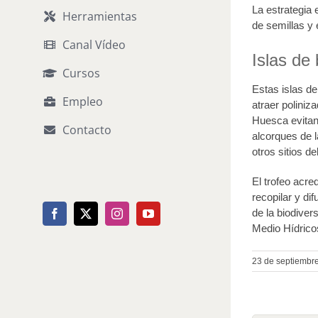
La estrategia 
Herramientas
de semillas y 
Canal Vídeo
Islas de
Cursos
Estas islas de
Empleo
atraer polini
Huesca evitan 
Contacto
alcorques de l
otros sitios de
El trofeo acre
recopilar y di
de la biodiver
Facebook
X
Instagram
YouTube
Medio Hídricos
23 de septiembr