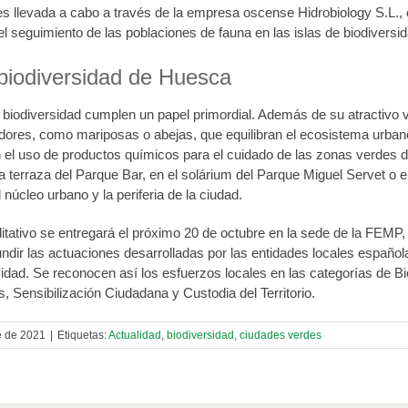
es llevada a cabo a través de la empresa oscense Hidrobiology S.L., 
el seguimiento de las poblaciones de fauna en las islas de biodiversid
 biodiversidad de Huesca
 biodiversidad cumplen un papel primordial. Además de su atractivo vi
zadores, como mariposas o abejas, que equilibran el ecosistema urban
el uso de productos químicos para el cuidado de las zonas verdes de
a terraza del Parque Bar, en el solárium del Parque Miguel Servet o e
l núcleo urbano y la periferia de la ciudad.
ditativo se entregará el próximo 20 de octubre en la sede de la FEMP,
fundir las actuaciones desarrolladas por las entidades locales españo
sidad. Se reconocen así los esfuerzos locales en las categorías de B
, Sensibilización Ciudadana y Custodia del Territorio.
e de 2021
|
Etiquetas:
Actualidad
,
biodiversidad
,
ciudades verdes