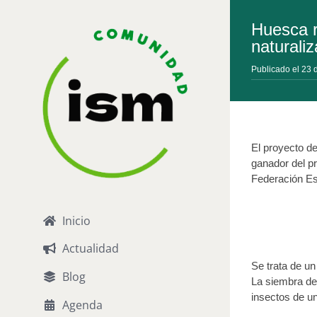
Saltar
al
Huesca r
contenido
naturali
Publicado el 23 
El proyecto de
ganador del pr
Federación Es
Inicio
Actualidad
Se trata de un
Blog
La siembra de 
insectos de un
Agenda