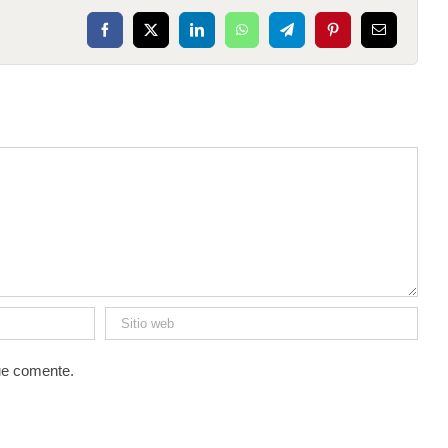
Facebook
X
LinkedIn
WhatsApp
Telegram
Pinterest
Correo
electrónico
ue comente.