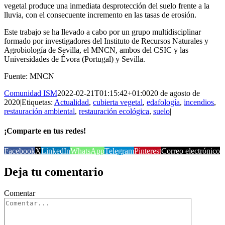
vegetal produce una inmediata desprotección del suelo frente a la
lluvia, con el consecuente incremento en las tasas de erosión.
Este trabajo se ha llevado a cabo por un grupo multidisciplinar
formado por investigadores del Instituto de Recursos Naturales y
Agrobiología de Sevilla, el MNCN, ambos del CSIC y las
Universidades de Évora (Portugal) y Sevilla.
Fuente: MNCN
Comunidad ISM
2022-02-21T01:15:42+01:00
20 de agosto de
2020
|
Etiquetas:
Actualidad
,
cubierta vegetal
,
edafología
,
incendios
,
restauración ambiental
,
restauración ecológica
,
suelo
|
¡Comparte en tus redes!
Facebook
X
LinkedIn
WhatsApp
Telegram
Pinterest
Correo electrónico
Deja tu comentario
Comentar