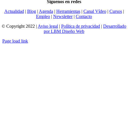
Síguenos en redes
Actualidad
|
Blog
|
Agenda
|
Herramientas
|
Canal Vídeo
|
Cursos
|
Empleo
|
Newsletter
|
Contacto
© Copyright 2022 |
Aviso legal
|
Política de privacidad
|
Desarrollado
por LBM Diseño Web
Page load link