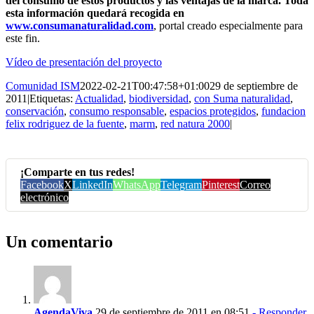
del consumo de estos productos y las ventajas de la marca. Toda
esta información quedará recogida en
www.consumanaturalidad.com
, portal creado especialmente para
este fin.
Vídeo de presentación del proyecto
Comunidad ISM
2022-02-21T00:47:58+01:00
29 de septiembre de
2011
|
Etiquetas:
Actualidad
,
biodiversidad
,
con Suma naturalidad
,
conservación
,
consumo responsable
,
espacios protegidos
,
fundacion
felix rodriguez de la fuente
,
marm
,
red natura 2000
|
¡Comparte en tus redes!
Facebook
X
LinkedIn
WhatsApp
Telegram
Pinterest
Correo
electrónico
Un comentario
AgendaViva
29 de septiembre de 2011 en 08:51
- Responder