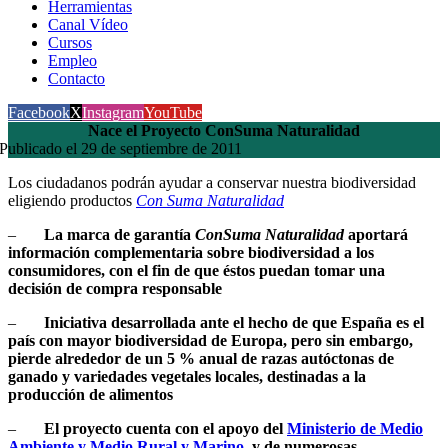
Herramientas
Canal Vídeo
Cursos
Empleo
Contacto
Facebook
X
Instagram
YouTube
Nace el Proyecto ConSuma Naturalidad
Publicado el 29 de septiembre de 2011
Los ciudadanos podrán ayudar a conservar nuestra biodiversidad
eligiendo productos
Con Suma Naturalidad
–
La marca de garantía
ConSuma Naturalidad
aportará
información complementaria sobre biodiversidad a los
consumidores, con el fin de que éstos puedan tomar una
decisión de compra responsable
–
Iniciativa desarrollada ante el hecho de que España es el
país con mayor biodiversidad de Europa, pero sin embargo,
pierde alrededor de un 5 % anual de razas autóctonas de
ganado y variedades vegetales locales, destinadas a la
producción de alimentos
–
El proyecto cuenta con el apoyo del
Ministerio de Medio
Ambiente y Medio Rural y Marino
, y de numerosas