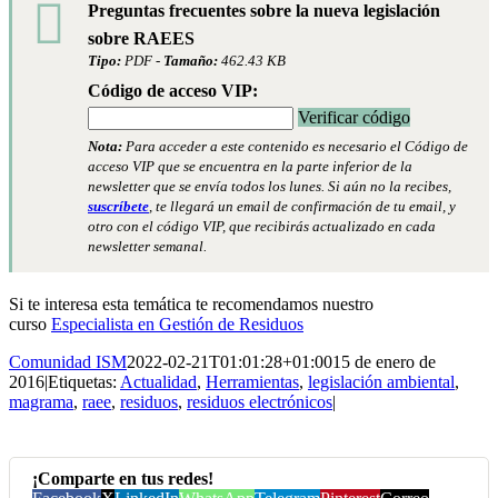
Preguntas frecuentes sobre la nueva legislación
sobre RAEES
Tipo:
PDF -
Tamaño:
462.43 KB
Código de acceso VIP:
Verificar código
Nota:
Para acceder a este contenido es necesario el Código de
acceso VIP que se encuentra en la parte inferior de la
newsletter que se envía todos los lunes. Si aún no la recibes,
suscríbete
, te llegará un email de confirmación de tu email, y
otro con el código VIP, que recibirás actualizado en cada
newsletter semanal.
Si te interesa esta temática te recomendamos nuestro
curso
Especialista en Gestión de Residuos
Comunidad ISM
2022-02-21T01:01:28+01:00
15 de enero de
2016
|
Etiquetas:
Actualidad
,
Herramientas
,
legislación ambiental
,
magrama
,
raee
,
residuos
,
residuos electrónicos
|
¡Comparte en tus redes!