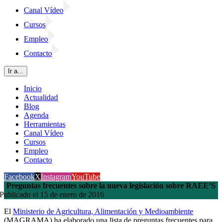
Canal Vídeo
Cursos
Empleo
Contacto
Ir a...
Inicio
Actualidad
Blog
Agenda
Herramientas
Canal Vídeo
Cursos
Empleo
Contacto
Facebook
X
Instagram
YouTube
Preguntas frecuentes sobre la nueva legislación sobre RAEE’S
Publicado el 15 de enero de 2016
El
Ministerio de Agricultura, Alimentación y Medioambiente
(MAGRAMA) ha elaborado una lista de preguntas frecuentes para