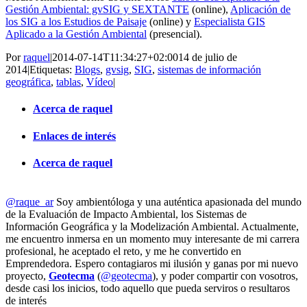
Gestión Ambiental: gvSIG y SEXTANTE
(online),
Aplicación de
los SIG a los Estudios de Paisaje
(online) y
Especialista GIS
Aplicado a la Gestión Ambiental
(presencial).
Por
raquel
|
2014-07-14T11:34:27+02:00
14 de julio de
2014
|
Etiquetas:
Blogs
,
gvsig
,
SIG
,
sistemas de información
geográfica
,
tablas
,
Vídeo
|
Acerca de raquel
Enlaces de interés
Acerca de raquel
@raque_ar
Soy ambientóloga y una auténtica apasionada del mundo
de la Evaluación de Impacto Ambiental, los Sistemas de
Información Geográfica y la Modelización Ambiental. Actualmente,
me encuentro inmersa en un momento muy interesante de mi carrera
profesional, he aceptado el reto, y me he convertido en
Emprendedora. Espero contagiaros mi ilusión y ganas por mi nuevo
proyecto,
Geotecma
(
@geotecma
), y poder compartir con vosotros,
desde casi los inicios, todo aquello que pueda serviros o resultaros
de interés