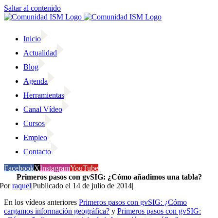
Saltar al contenido
Inicio
Actualidad
Blog
Agenda
Herramientas
Canal Vídeo
Cursos
Empleo
Contacto
Facebook
X
Instagram
YouTube
Primeros pasos con gvSIG: ¿Cómo añadimos una tabla?
Por
raquel
|
Publicado el 14 de julio de 2014
|
En los vídeos anteriores
Primeros pasos con gvSIG: ¿Cómo
cargamos información geográfica?
y
Primeros pasos con gvSIG: