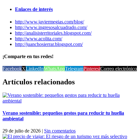
Enlaces de interés
http://www.javiermegias.com/blog/
http://www.ingresosalcuadrado.com/
http://analisisterritoriales.blogspot.com/
http://www.acolita.com/
http://juanchosierrar.blogspot.com/
¡Comparte en tus redes!
Facebook
X
LinkedIn
WhatsApp
Telegram
Pinterest
Correo electrónico
Artículos relacionados
Verano sostenible: pequeños gestos para reducir tu huella
ambiental
29 de julio de 2026
|
Sin comentarios