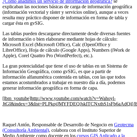
¿Cómo añadimos un servicio de información geográfica?
se
explicaban las nociones básicas de carga de información geográfica
(información vectorial y ráster y servicios online), aunque a veces
resulta muy práctico disponer de información en forma de tabla y
cargar ésta en gvSIG.
Las tablas pueden descargarse directamente desde diversas fuentes
de información o bien elaborarse mediante hojas de cálculo:
Microsoft Excel (Microsoft Office), Calc (OpenOffice y
LibreOffice), Hoja de cálculo (Google Apps), Numbers (iWork de
Apple), Corel Quattro Pro (WordPerfect), etc.).
La gran potencialidad que tiene el uso de tablas en un Sistema de
Información Geográfica, como gvSIG, es que a partir de
información alfanumérica contenida en tablas, con las que todos
estamos acostumbrados a trabajar en nuestro día a día, podemos
generar información geográfica en forma de capa.
[lbm_youtube]http://www.youtube.com/watch?v=Wahoyl-
JtGI&index=3&list=PLPkpjJMYFDEQJskITCNxthS1sFb6aAdQi[/l
Raquel Antón, Responsable de Desarrollo de Negocio en
Geotecma
(Consultoría Ambiental)
, colabora con el Instituto Superior de
Medio Ambiente como docente en los
cursos GIS Aplicado a la