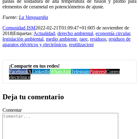
pastas de soldadura de alta temperatura de fusión y plomo para
elementos de cerametal en potenciómetros de ajuste.
Fuente:
La Vanguardia
Comunidad ISM
2022-02-21T01:09:47+01:00
5 de noviembre de
2018
|
Etiquetas:
Actualidad
,
derecho ambiental
,
economía circular
,
legislación ambiental
,
medio ambiente
,
raee
,
residuos
,
residuos de
aparatos eléctricos y electrónicos
,
reutilizacion
|
¡Comparte en tus redes!
Facebook
X
LinkedIn
WhatsApp
Telegram
Pinterest
Correo
electrónico
Deja tu comentario
Comentar