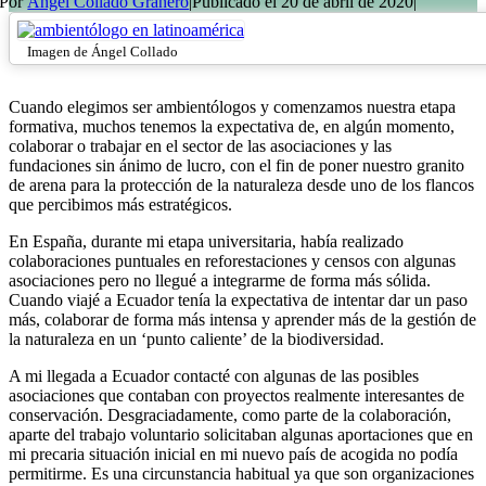
Por
Ángel Collado Granero
|
Publicado el 20 de abril de 2020
|
Imagen de Ángel Collado
Cuando elegimos ser ambientólogos y comenzamos nuestra etapa
formativa, muchos tenemos la expectativa de, en algún momento,
colaborar o trabajar en el sector de las asociaciones y las
fundaciones sin ánimo de lucro, con el fin de poner nuestro granito
de arena para la protección de la naturaleza desde uno de los flancos
que percibimos más estratégicos.
En España, durante mi etapa universitaria, había realizado
colaboraciones puntuales en reforestaciones y censos con algunas
asociaciones pero no llegué a integrarme de forma más sólida.
Cuando viajé a Ecuador tenía la expectativa de intentar dar un paso
más, colaborar de forma más intensa y aprender más de la gestión de
la naturaleza en un ‘punto caliente’ de la biodiversidad.
A mi llegada a Ecuador contacté con algunas de las posibles
asociaciones que contaban con proyectos realmente interesantes de
conservación. Desgraciadamente, como parte de la colaboración,
aparte del trabajo voluntario solicitaban algunas aportaciones que en
mi precaria situación inicial en mi nuevo país de acogida no podía
permitirme. Es una circunstancia habitual ya que son organizaciones