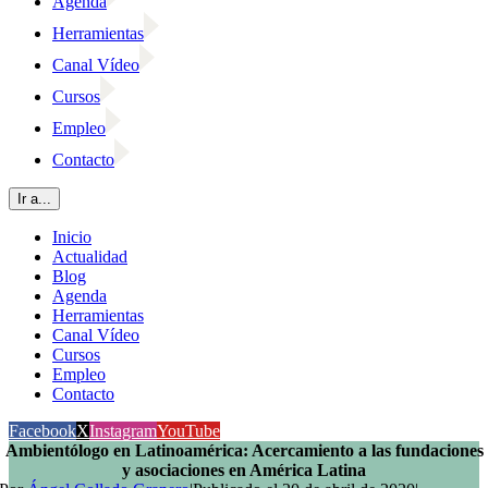
Agenda
Herramientas
Canal Vídeo
Cursos
Empleo
Contacto
Ir a...
Inicio
Actualidad
Blog
Agenda
Herramientas
Canal Vídeo
Cursos
Empleo
Contacto
Facebook
X
Instagram
YouTube
Ambientólogo en Latinoamérica: Acercamiento a las fundaciones
y asociaciones en América Latina