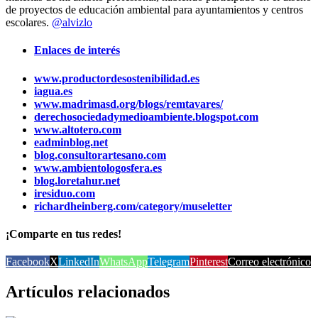
de proyectos de educación ambiental para ayuntamientos y centros
escolares.
@alvizlo
Enlaces de interés
www.productordesostenibilidad.es
iagua.es
www.madrimasd.org/blogs/remtavares/
derechosociedadymedioambiente.blogspot.com
www.altotero.com
eadminblog.net
blog.consultorartesano.com
www.ambientologosfera.es
blog.loretahur.net
iresiduo.com
richardheinberg.com/category/museletter
¡Comparte en tus redes!
Facebook
X
LinkedIn
WhatsApp
Telegram
Pinterest
Correo electrónico
Artículos relacionados