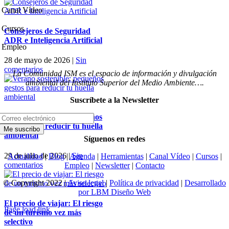
Canal Vídeo
Cursos
Consejeros de Seguridad
ADR e Inteligencia Artificial
Empleo
28 de mayo de 2026
|
Sin
comentarios
La Comunidad ISM es el espacio de información y divulgación
ambiental del Instituto Superior del Medio Ambiente….
Suscríbete a la Newsletter
Verano sostenible: pequeños
gestos para reducir tu huella
ambiental
Síguenos en redes
29 de julio de 2026
|
Sin
Actualidad
|
Blog
|
Agenda
|
Herramientas
|
Canal Vídeo
|
Cursos
|
comentarios
Empleo
|
Newsletter
|
Contacto
© Copyright 2022 |
Aviso legal
|
Política de privacidad
|
Desarrollado
por LBM Diseño Web
El precio de viajar: El riesgo
Page load link
de un turismo vez más
selectivo