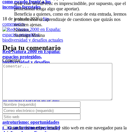
como escudo frente a los
serie con WordPress: es imprescindible, por supuesto, que el
incendios forestales
profesional tenga algo que aportar).
Beneficia a quienes, como en el caso de esta entrada, leemos
18 de junio de 2026
|
Sin
y obtenemos un aprendizaje de cuestiones que quizás nos
comentarios
resulten ajenas.
Saludos,
Santiago Molina
Deja tu comentario
Red Natura 2000 en España:
espacios protegidos,
Comentar
biodiversidad y desafíos
actuales
16 de junio de 2026
|
Sin
comentarios
Innovación turística y
astroturismo: oportunidades
para un turismo experiencial
Guardar mi nombre, email y sitio web en este navegador para la