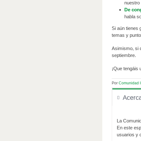
nuestro
De cong
habla s
Si aún tienes 
temas y punto
Asimismo, si 
septiembre.
¡Que tengáis u
Por
Comunidad 
Acerc
La Comunida
En este esp
usuarios y 