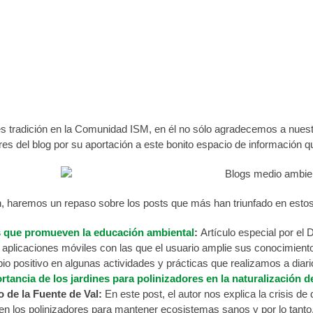
s leídos en la Comunidad ISM en los últi
ISM
|
Publicado el 9 de agosto de 2024
es tradición en la Comunidad ISM, en él no sólo agradecemos a nuestr
res del blog por su aportación a este bonito espacio de información 
n, haremos un repaso sobre los posts que más han triunfado en est
 que promueven la educación ambiental
:
Artículo especial por e
 aplicaciones móviles con las que el usuario amplie sus conocimient
o positivo en algunas actividades y prácticas que realizamos a diari
rtancia de los jardines para polinizadores en la naturalización
 de la Fuente de Val:
En este post, el autor nos explica la crisis de
nen los polinizadores para mantener ecosistemas sanos y por lo tanto