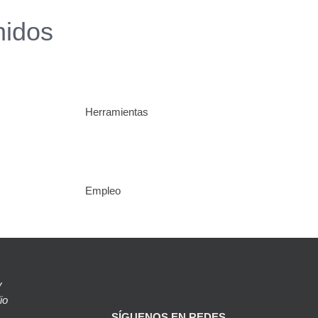
nidos
Herramientas
Empleo
y
io
SÍGUENOS EN REDES