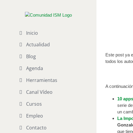
Saltar
al
Blogs má
contenido
Por
Comunidad 
Inicio
Actualidad
Este post ya 
Blog
todos los auto
Agenda
Herramientas
A continuació
Canal Vídeo
10 apps
Cursos
serie de
un cambi
Empleo
La Impo
Gonzalo
Contacto
que tie