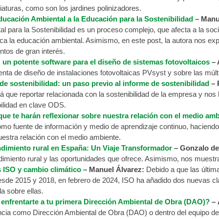
iaturas, como son los jardines polinizadores.
ducación Ambiental a la Educación para la Sostenibilidad
– Manu
l para la Sostenibilidad es un proceso complejo, que afecta a la soc
a la educación ambiental. Asimismo, en este post, la autora nos expli
ntos de gran interés.
 un potente software para el diseño de sistemas fotovoltaicos
– 
nta de diseño de instalaciones fotovoltaicas PVsyst y sobre las múlti
 de sostenibilidad: un paso previo al informe de sostenibilidad
– 
á que reportar relacionada con la sostenibilidad de la empresa y nos h
bilidad en clave ODS.
que te harán reflexionar sobre nuestra relación con el medio am
omo fuente de información y medio de aprendizaje continuo, haciendo u
uestra relación con el medio ambiente.
imiento rural en España: Un Viaje Transformador
– Gonzalo de 
imiento rural y las oportunidades que ofrece. Asimismo, nos muestra
ISO y cambio climático
– Manuel Álvarez:
Debido a que las últim
esde 2015 y 2018, en febrero de 2024, ISO ha añadido dos nuevas cláu
a sobre ellas.
nfrentarte a tu primera Dirección Ambiental de Obra (DAO)?
– 
ncia como Dirección Ambiental de Obra (DAO) o dentro del equipo de