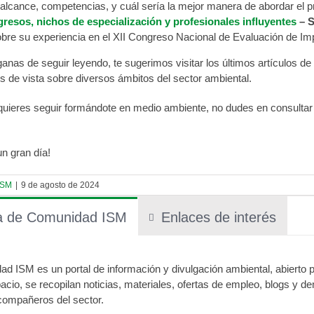
 alcance, competencias, y cuál sería la mejor manera de abordar el 
resos, nichos de especialización y profesionales influyentes
– S
obre su experiencia en el XII Congreso Nacional de Evaluación de I
ganas de seguir leyendo, te sugerimos visitar los últimos artículos d
s de vista sobre diversos ámbitos del sector ambiental.
quieres seguir formándote en medio ambiente, no dudes en consulta
n gran día!
ISM
|
9 de agosto de 2024
a de Comunidad ISM
Enlaces de interés
d ISM es un portal de información y divulgación ambiental, abierto pa
acio, se recopilan noticias, materiales, ofertas de empleo, blogs y d
compañeros del sector.