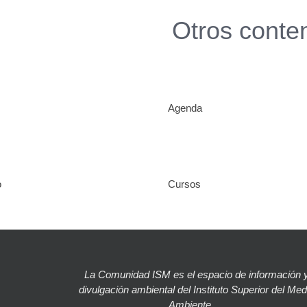
Otros conte
Agenda
o
Cursos
La Comunidad ISM es el espacio de información 
divulgación ambiental del Instituto Superior del Med
Ambiente….