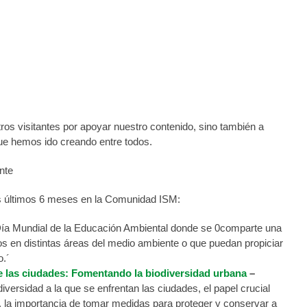
mos 6 meses
os visitantes por apoyar nuestro contenido, sino también a
que hemos ido creando entre todos.
os últimos 6 meses en la Comunidad ISM:
l Día Mundial de la Educación Ambiental donde se 0comparte una
os en distintas áreas del medio ambiente o que puedan propiciar
o.´
 de las ciudades: Fomentando la biodiversidad urbana
–
 diversidad a la que se enfrentan las ciudades, el papel crucial
, la importancia de tomar medidas para proteger y conservar a