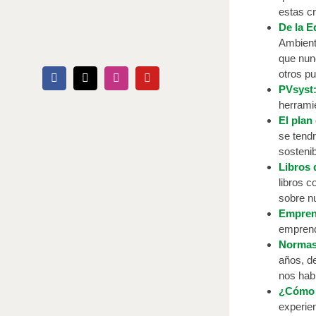
estas cr
De la E
Ambienta
que nunc
otros pu
Facebook
X
Instagram
YouTube
PVsyst:
herramie
El plan
se tendr
sosteni
Libros 
libros c
sobre n
Emprend
emprend
Normas 
años, d
nos habl
¿Cómo e
experie