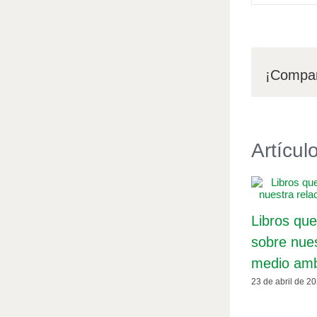
¡Compar
Artícul
Libros que
sobre nues
medio amb
23 de abril de 2