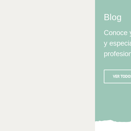
Blog
Conoce y
y especi
profesio
VER TODO