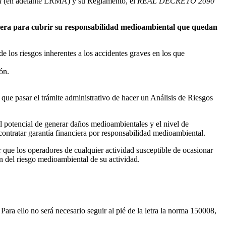
al
(en adelante LRMA) y su Reglamento, el
REAL DECRETO 2090
nciera para cubrir su responsabilidad medioambiental que quedan
e los riesgos inherentes a los accidentes graves en los que
ón.
 que pasar el trámite administrativo de hacer un Análisis de Riesgos
el potencial de generar daños medioambientales y el nivel de
contratar garantía financiera por responsabilidad medioambiental.
r que los operadores de cualquier actividad susceptible de ocasionar
ón del riesgo medioambiental de su actividad.
 Para ello no será necesario seguir al pié de la letra la norma 150008,