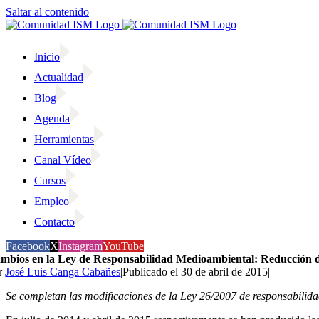
Saltar al contenido
Inicio
Actualidad
Blog
Agenda
Herramientas
Canal Vídeo
Cursos
Empleo
Contacto
Facebook
X
Instagram
YouTube
mbios en la Ley de Responsabilidad Medioambiental: Reducción de 
r
José Luis Canga Cabañes
|
Publicado el 30 de abril de 2015
|
Se completan las modificaciones de la Ley 26/2007 de responsabilid