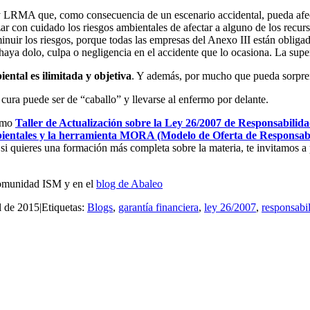
y LRMA que, como consecuencia de un escenario accidental, pueda afectar
lizar con cuidado los riesgos ambientales de afectar a alguno de los recu
inuir los riesgos, porque todas las empresas del Anexo III están obliga
 haya dolo, culpa o negligencia en el accidente que lo ocasiona. La sup
ental es ilimitada y objetiva
. Y además, por mucho que pueda sorprend
cura puede ser de “caballo” y llevarse al enfermo por delante.
ximo
Taller de Actualización
sobre la Ley 26/2007 de Responsabilida
bientales y la herramienta MORA (Modelo de Oferta de Responsab
 quieres una formación más completa sobre la materia, te invitamos a p
munidad ISM y en el
blog de Abaleo
l de 2015
|
Etiquetas:
Blogs
,
garantía financiera
,
ley 26/2007
,
responsabi