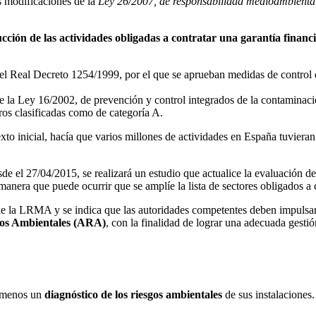
s modificaciones de la
Ley 26/2007, de responsabilidad medioambient
cción de las actividades obligadas a contratar una garantía fina
 del Real Decreto 1254/1999, por el que se aprueban medidas de control d
 de la Ley 16/2002, de prevención y control integrados de la contaminaci
os clasificadas como de categoría A.
xto inicial, hacía que varios millones de actividades en España tuvieran
de el 27/04/2015, se realizará un estudio que actualice la evaluación d
manera que puede ocurrir que se amplíe la lista de sectores obligados a 
vo de la LRMA y se indica que las autoridades competentes deben impulsa
gos Ambientales (ARA)
, con la finalidad de lograr una adecuada gesti
l menos un
diagnóstico de los riesgos ambientales
de sus instalaciones.