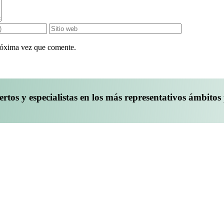
próxima vez que comente.
rtos y especialistas en los más representativos ámbitos 