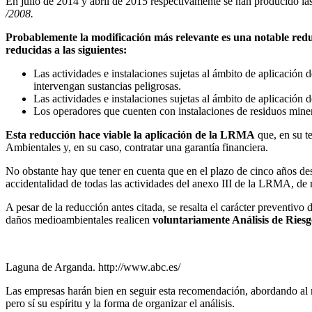
En julio de 2014 y abril de 2015 respectivamente se han producido la
/2008.
Probablemente la modificación más relevante es una notable redu
reducidas a las siguientes:
Las actividades e instalaciones sujetas al ámbito de aplicación
intervengan sustancias peligrosas.
Las actividades e instalaciones sujetas al ámbito de aplicación
Los operadores que cuenten con instalaciones de residuos miner
Esta reducción hace viable la aplicación de la LRMA
que, en su te
Ambientales y, en su caso, contratar una garantía financiera.
No obstante hay que tener en cuenta que en el plazo de cinco años des
accidentalidad de todas las actividades del anexo III de la LRMA, de 
A pesar de la reducción antes citada, se resalta el carácter preventi
daños medioambientales realicen
voluntariamente Análisis de Ries
Laguna de Arganda. http://www.abc.es/
Las empresas harán bien en seguir esta recomendación, abordando a
pero sí su espíritu y la forma de organizar el análisis.