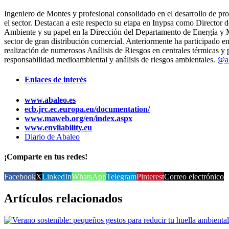
Ingeniero de Montes y profesional consolidado en el desarrollo de pr
el sector. Destacan a este respecto su etapa en Inypsa como Directo
Ambiente y su papel en la Dirección del Departamento de Energía y 
sector de gran distribución comercial. Anteriormente ha participado en
realización de numerosos Análisis de Riesgos en centrales térmicas y 
responsabilidad medioambiental y análisis de riesgos ambientales.
@ab
Enlaces de interés
www.abaleo.es
ecb.jrc.ec.europa.eu/documentation/
www.maweb.org/en/index.aspx
www.envliability.eu
Diario de Abaleo
¡Comparte en tus redes!
Facebook
X
LinkedIn
WhatsApp
Telegram
Pinterest
Correo electrónico
Artículos relacionados