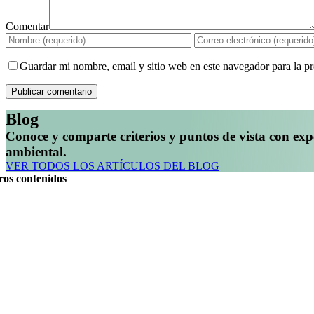
Comentar
Guardar mi nombre, email y sitio web en este navegador para la 
Blog
Conoce y comparte criterios y puntos de vista con expe
ambiental.
VER TODOS LOS ARTÍCULOS DEL BLOG
ros contenidos