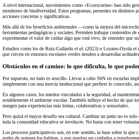
A nivel internacional, movimientos como «Ecoescuelas» han sido germe
monitoreo de biodiversidad. Estos programas, presentes en distintos p
acciones concretas y significativas.
Más allá de los beneficios ambientales —como la mejora del microcli
herramientas pedagógicas y sociales. Permiten trabajar contenidos de c
experimentar el valor de cuidar algo que está vivo, de entender que s
Estudios como los de Ruiz-Gallardo
et al
. (2023) o Lozano-Oyola
et 
que crecen en entornos escolares verdes tienden a desarrollar actitud
Obstáculos en el camino: lo que dificulta, lo que po
Por supuesto, no todo es sencillo. Llevar a cabo SbN en escuelas imp
simplemente con una inercia institucional que prefiere lo conocido, a
En algunos casos, los miedos vinculados a la seguridad, al mantenimie
notablemente el ambiente escolar. También influye el hecho de que los
margen para experiencias más lentas, colaborativas y sensoriales.
Pero quizá el mayor desafío sea cultural. Cambiar un patio no es solo 
toda la comunidad educativa se involucre. No basta con tener voluntad 
Los procesos participativos son, en este sentido, la base sobre la que 
reales de quienes los habitan, y que puedan ser cuidados y transformad