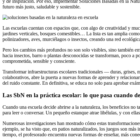
y de inspiración. Por eso, implementar Soluciones Basadas en la Natur
futuro más justo, saludable y sostenible.
Las escuelas cuentan con espacios que, con algo de creatividad y muc
jardines verticales, bosques comestibles… La lista es tan amplia com
polinizadores, aves, murciélagos o insectos, creando una red ecológica
Pero los cambios más profundos no son solo visibles, sino también em
hacia insectos, barro o plantas desconocidas se transforman, poco a po
comprometida, sensible y consciente.
Transformar infraestructuras escolares tradicionales — duras, grises
colaborativos, abre la puerta a nuevas formas de aprender y relacionars
del ruido constante. En definitiva, se educa no solo para aprobar exáme
Las SbN en la práctica escolar: lo que pasa cuando d
Cuando una escuela decide abrirse a la naturaleza, los beneficios no ta
para leer o conversar. Un pequeño estanque atrae libélulas, y con ellas
Numerosas investigaciones han mostrado cómo estas transformaciones i
ejemplo, se ha visto que, en patios naturalizados, los juegos son más
tiempo, el profesorado encuentra nuevas formas de enseñar, más conec