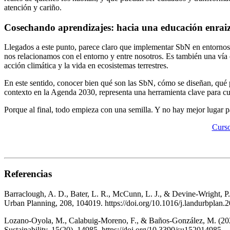
atención y cariño.
Cosechando aprendizajes: hacia una educación enrai
Llegados a este punto, parece claro que implementar SbN en entornos e
nos relacionamos con el entorno y entre nosotros. Es también una vía c
acción climática y la vida en ecosistemas terrestres.
En este sentido, conocer bien qué son las SbN, cómo se diseñan, qué p
contexto en la Agenda 2030, representa una herramienta clave para cu
Porque al final, todo empieza con una semilla. Y no hay mejor lugar p
Curso
Referencias
Barraclough, A. D., Bater, L. R., McCunn, L. J., & Devine-Wright, P.
Urban Planning, 208, 104019. https://doi.org/10.1016/j.landurbplan
Lozano-Oyola, M., Calabuig-Moreno, F., & Baños-González, M. (2023)
Sustainability, 15(20), 14985. https://doi.org/10.3390/su152014985