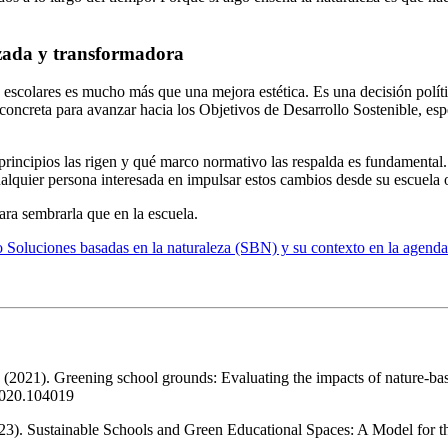
zada y transformadora
scolares es mucho más que una mejora estética. Es una decisión polític
oncreta para avanzar hacia los Objetivos de Desarrollo Sostenible, espe
rincipios las rigen y qué marco normativo las respalda es fundamental.
alquier persona interesada en impulsar estos cambios desde su escuela
ara sembrarla que en la escuela.
 Soluciones basadas en la naturaleza (SBN) y su contexto en la agend
 (2021). Greening school grounds: Evaluating the impacts of nature-ba
.2020.104019
. Sustainable Schools and Green Educational Spaces: A Model for the I