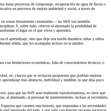
ios hasta proyectos de compostaje, recuperación de agua de lluvia o
ucativa en procesos de mejora ambiental y social, a través de
rdes en zonas densamente construidas— las SbN son también
sciplinar. Y, sobre todo, ofrecen al alumnado la posibilidad de
ansformar el lugar en el que viven y aprenden.
ra el aprendizaje, sino que deja una huella duradera: niñas y niños
iental sólida, que los acompaña incluso en la adultez.
os con limitaciones económicas, falta de conocimientos técnicos, o
ciedad, etc.) hacen que se rechacen propuestas que podrían mejorar
e aprendizaje más abstracto, individual y medible, lo que deja poco
or eso, para que las SbN sean realmente transformadoras, es clave que
ias, al alumnado, al personal de mantenimiento, incluso al vecindario.
os. Espacios que cuenten una historia, que respondan a las necesidades
da está terminado del todo, y que todo crecimiento necesita paciencia,