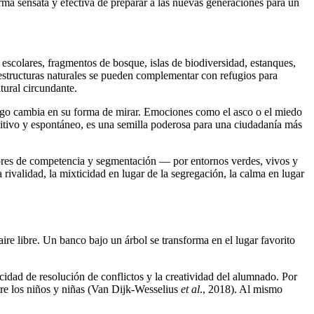
rma sensata y efectiva de preparar a las nuevas generaciones para un
escolares, fragmentos de bosque, islas de biodiversidad, estanques,
estructuras naturales se pueden complementar con refugios para
tural circundante.
algo cambia en su forma de mirar. Emociones como el asco o el miedo
tuitivo y espontáneo, es una semilla poderosa para una ciudadanía más
alores de competencia y segmentación — por entornos verdes, vivos y
 rivalidad, la mixticidad en lugar de la segregación, la calma en lugar
aire libre. Un banco bajo un árbol se transforma en el lugar favorito
idad de resolución de conflictos y la creatividad del alumnado. Por
tre los niños y niñas (Van Dijk-Wesselius
et al
., 2018). Al mismo