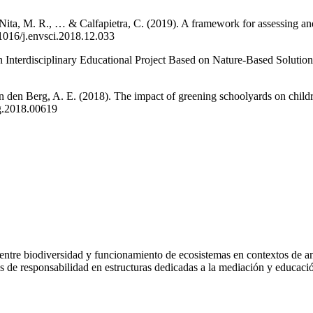
 Nita, M. R., … & Calfapietra, C. (2019). A framework for assessing an
.1016/j.envsci.2018.12.033
n Interdisciplinary Educational Project Based on Nature-Based Solutions
n den Berg, A. E. (2018). The impact of greening schoolyards on child
yg.2018.00619
 entre biodiversidad y funcionamiento de ecosistemas en contextos de a
s de responsabilidad en estructuras dedicadas a la mediación y educaci