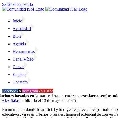
Saltar al contenido
Inicio
Actualidad
Blog
Agenda
Herramientas
Canal Vídeo
Cursos
Empleo
Contacto
Facebook
X
Instagram
YouTube
luciones basadas en la naturaleza en entornos escolares: sembrando
r
Alex Salas
|
Publicado el 13 de mayo de 2025
|
En un mundo donde lo artificial y lo urgente parecen ocupar todo el e
educativos, ya sean urbanos o rurales, tienen el potencial de convert