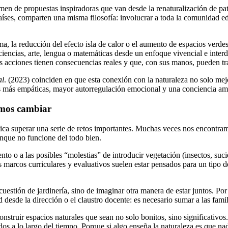
n de propuestas inspiradoras que van desde la renaturalización de pat
aíses, comparten una misma filosofía: involucrar a toda la comunidad ed
ma, la reducción del efecto isla de calor o el aumento de espacios ve
iencias, arte, lengua o matemáticas desde un enfoque vivencial e interdi
us acciones tienen consecuencias reales y que, con sus manos, pueden tr
al
. (2023) coinciden en que esta conexión con la naturaleza no solo mejo
es más empáticas, mayor autorregulación emocional y una conciencia amb
demos cambiar
lica superar una serie de retos importantes. Muchas veces nos encontram
unque no funcione del todo bien.
nto o a las posibles “molestias” de introducir vegetación (insectos, su
 marcos curriculares y evaluativos suelen estar pensados para un tipo d
cuestión de jardinería, sino de imaginar otra manera de estar juntos. P
desde la dirección o el claustro docente: es necesario sumar a las famil
construir espacios naturales que sean no solo bonitos, sino significativ
os a lo largo del tiempo. Porque si algo enseña la naturaleza es que na