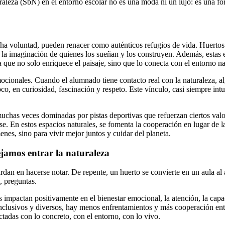
aleza (SbN) en el entorno escolar no es una moda ni un lujo: es una fo
ha voluntad, pueden renacer como auténticos refugios de vida. Huertos 
o la imaginación de quienes los sueñan y los construyen. Además, estas 
 que no solo enriquece el paisaje, sino que lo conecta con el entorno na
ocionales. Cuando el alumnado tiene contacto real con la naturaleza, 
co, en curiosidad, fascinación y respeto. Este vínculo, casi siempre in
, muchas veces dominadas por pistas deportivas que refuerzan ciertos v
e. En estos espacios naturales, se fomenta la cooperación en lugar de la
nes, sino para vivir mejor juntos y cuidar del planeta.
ejamos entrar la naturaleza
rdan en hacerse notar. De repente, un huerto se convierte en un aula al 
, preguntas.
mpactan positivamente en el bienestar emocional, la atención, la capac
 inclusivos y diversos, hay menos enfrentamientos y más cooperación en
tadas con lo concreto, con el entorno, con lo vivo.