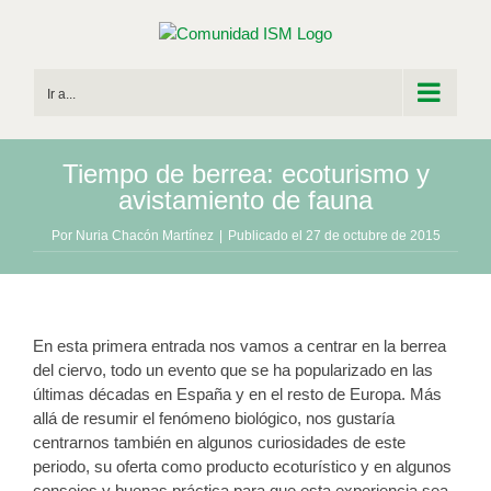
Saltar
al
contenido
Ir a...
Tiempo de berrea: ecoturismo y
avistamiento de fauna
Por
Nuria Chacón Martínez
|
Publicado el 27 de octubre de 2015
En esta primera entrada nos vamos a centrar en la berrea
del ciervo, todo un evento que se ha popularizado en las
últimas décadas en España y en el resto de Europa. Más
allá de resumir el fenómeno biológico, nos gustaría
centrarnos también en algunos curiosidades de este
periodo, su oferta como producto ecoturístico y en algunos
consejos y buenas práctica para que esta experiencia sea