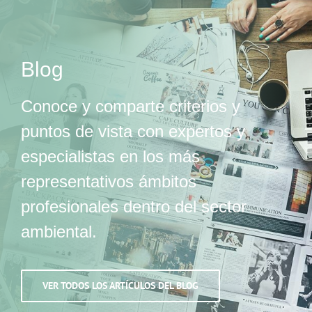
Blog
Conoce y comparte criterios y
puntos de vista con expertos y
especialistas en los más
representativos ámbitos
profesionales dentro del sector
ambiental.
VER TODOS LOS ARTÍCULOS DEL BLOG