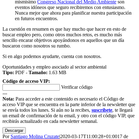
mismísimo
Congreso Nacional del Medio Ambiente
son
eventos idóneos que seguro recibiremos con entusiasmo.
Nunca mejor que ahora para planificar nuestra participación
en futuros encuentros.
La cuestión en resumen es que hay mucho que hacer en esto de
buscar empleo pero, como otros muchos retos, es mucho más
sencillo encarar objetivos apoyándonos en aquellos que un día
buscaron como nosotros su rumbo.
Si en algo podemos ayudarte, cuenta con nosotros.
Oportunidades y empleo asociado al sector ambiental
Tipo:
PDF -
Tamaño:
1.63 MB
Código de acceso VIP:
Verificar código
---
Nota:
Para acceder a este contenido es necesario el Código de
acceso VIP que se encuentra en la parte inferior de la newsletter que
se envía todos los lunes. Si aún no la recibes,
suscríbete
, te llegará
un email de confirmación de tu email, y otro con el código VIP, que
recibirás actualizado en cada newsletter semanal.
Descargar
Por
Santiago Molina Cruzate
|
2020-03-17T11:00:28+01:00
17 de