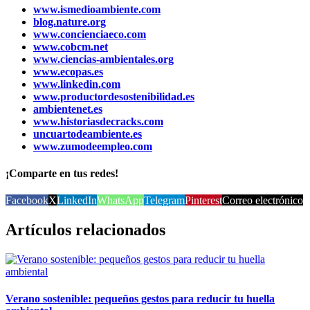
www.ismedioambiente.com
blog.nature.org
www.concienciaeco.com
www.cobcm.net
www.ciencias-ambientales.org
www.ecopas.es
www.linkedin.com
www.productordesostenibilidad.es
ambientenet.es
www.historiasdecracks.com
uncuartodeambiente.es
www.zumodeempleo.com
¡Comparte en tus redes!
Facebook
X
LinkedIn
WhatsApp
Telegram
Pinterest
Correo electrónico
Artículos relacionados
Verano sostenible: pequeños gestos para reducir tu huella