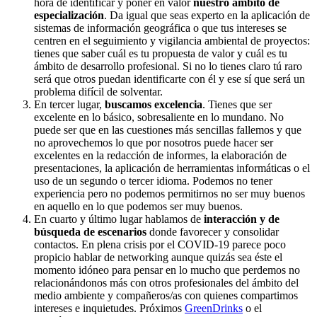
hora de identificar y poner en valor
nuestro ámbito de
especialización
. Da igual que seas experto en la aplicación de
sistemas de información geográfica o que tus intereses se
centren en el seguimiento y vigilancia ambiental de proyectos:
tienes que saber cuál es tu propuesta de valor y cuál es tu
ámbito de desarrollo profesional. Si no lo tienes claro tú raro
será que otros puedan identificarte con él y ese sí que será un
problema difícil de solventar.
En tercer lugar,
buscamos excelencia
. Tienes que ser
excelente en lo básico, sobresaliente en lo mundano. No
puede ser que en las cuestiones más sencillas fallemos y que
no aprovechemos lo que por nosotros puede hacer ser
excelentes en la redacción de informes, la elaboración de
presentaciones, la aplicación de herramientas informáticas o el
uso de un segundo o tercer idioma. Podemos no tener
experiencia pero no podemos permitirnos no ser muy buenos
en aquello en lo que podemos ser muy buenos.
En cuarto y último lugar hablamos de
interacción y de
búsqueda de escenarios
donde favorecer y consolidar
contactos. En plena crisis por el COVID-19 parece poco
propicio hablar de networking aunque quizás sea éste el
momento idóneo para pensar en lo mucho que perdemos no
relacionándonos más con otros profesionales del ámbito del
medio ambiente y compañeros/as con quienes compartimos
intereses e inquietudes. Próximos
GreenDrinks
o el