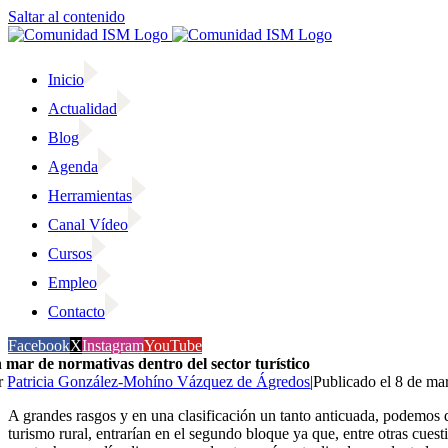
Saltar al contenido
Inicio
Actualidad
Blog
Agenda
Herramientas
Canal Vídeo
Cursos
Empleo
Contacto
Facebook
X
Instagram
YouTube
 mar de normativas dentro del sector turístico
r
Patricia González-Mohíno Vázquez de Ágredos
|
Publicado el 8 de ma
A grandes rasgos y en una clasificación un tanto anticuada, podemos di
turismo rural, entrarían en el segundo bloque ya que, entre otras cue