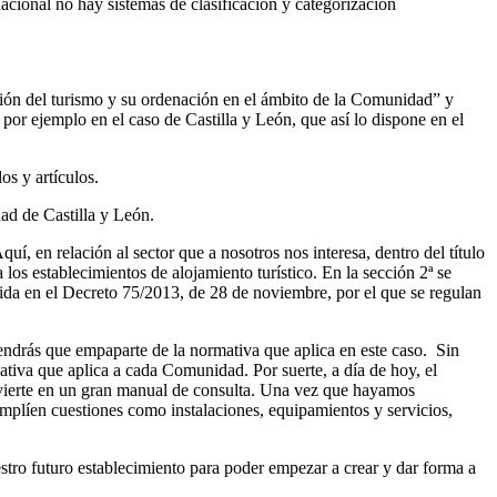
nacional no hay sistemas de clasificación y categorización
ión del turismo y su ordenación en el ámbito de la Comunidad” y
or ejemplo en el caso de Castilla y León, que así lo dispone en el
s y artículos.
ad de Castilla y León.
í, en relación al sector que a nosotros nos interesa, dentro del título
 los establecimientos de alojamiento turístico. En la sección 2ª se
gida en el Decreto 75/2013, de 28 de noviembre, por el que se regulan
tendrás que empaparte de la normativa que aplica en este caso. Sin
mativa que aplica a cada Comunidad. Por suerte, a día de hoy, el
onvierte en un gran manual de consulta. Una vez que hayamos
amplíen cuestiones como instalaciones, equipamientos y servicios,
estro futuro establecimiento para poder empezar a crear y dar forma a