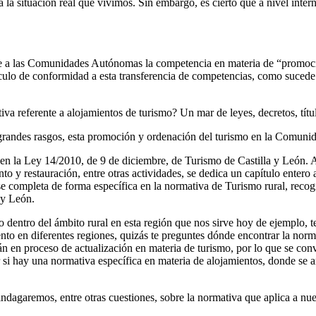
 la situación real que vivimos. Sin embargo, es cierto que a nivel inter
ere a las Comunidades Autónomas la competencia en materia de “promoc
ulo de conformidad a esta transferencia de competencias, como sucede p
referente a alojamientos de turismo? Un mar de leyes, decretos, título
 grandes rasgos, esta promoción y ordenación del turismo en la Comunid
en la Ley 14/2010, de 9 de diciembre, de Turismo de Castilla y León. Aqu
to y restauración, entre otras actividades, se dedica un capítulo entero a
 se completa de forma específica en la normativa de Turismo rural, reco
 y León.
 dentro del ámbito rural en esta región que nos sirve hoy de ejemplo, 
iento en diferentes regiones, quizás te preguntes dónde encontrar la nor
án en proceso de actualización en materia de turismo, por lo que se c
 si hay una normativa específica en materia de alojamientos, donde se 
 indagaremos, entre otras cuestiones, sobre la normativa que aplica a nu