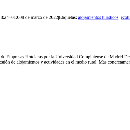
28:24+01:00
8 de marzo de 2022
|
Etiquetas:
alojamientos turísticos
,
ecot
e Empresas Hoteleras por la Universidad Complutense de Madrid.Despué
gestión de alojamientos y actividades en el medio rural. Más concretame