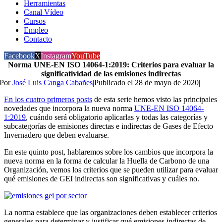
Herramientas
Canal Vídeo
Cursos
Empleo
Contacto
Facebook
X
Instagram
YouTube
Norma UNE-EN ISO 14064-1:2019: Criterios para evaluar la
significatividad de las emisiones indirectas
Por
José Luis Canga Cabañes
|
Publicado el 28 de mayo de 2020
|
En los cuatro primeros posts
de esta serie hemos visto las principales
novedades que incorpora la nueva norma
UNE-EN ISO 14064-
1:2019
, cuándo será obligatorio aplicarlas y todas las categorías y
subcategorías de emisiones directas e indirectas de Gases de Efecto
Invernadero que deben evaluarse.
En este quinto post, hablaremos sobre los cambios que incorpora la
nueva norma en la forma de calcular la Huella de Carbono de una
Organización, vemos los criterios que se pueden utilizar para evaluar
qué emisiones de GEI indirectas son significativas y cuáles no.
La norma establece que las organizaciones deben establecer criterios
generales para determinar y justificar qué emisiones indirectas de