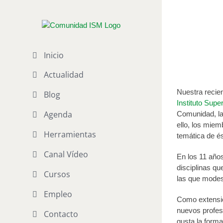
Saltar
al
¿Por qu
contenido
Por
Mauricio Be
Inicio
Actualidad
Nuestra recie
Blog
Instituto Supe
Agenda
Comunidad, la 
ello, los miem
Herramientas
temática de é
Canal Vídeo
En los 11 año
disciplinas q
Cursos
las que modes
Empleo
Como extensió
nuevos profesi
Contacto
gusta la forma