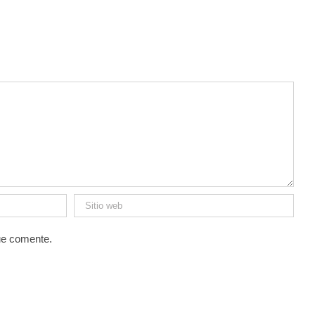
1
ue comente.