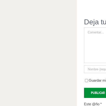
Deja t
Comentar
Guardar mi
Este @ño
*