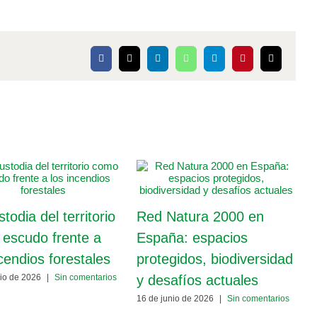
Facebook
X
LinkedIn
WhatsApp
Telegram
Pinterest
Correo
electrónico
todia del territorio
Red Natura 2000 en
I
escudo frente a
España: espacios
a
ncendios forestales
protegidos, biodiversidad
o
y desafíos actuales
nio de 2026
|
Sin comentarios
t
16 de junio de 2026
|
Sin comentarios
a