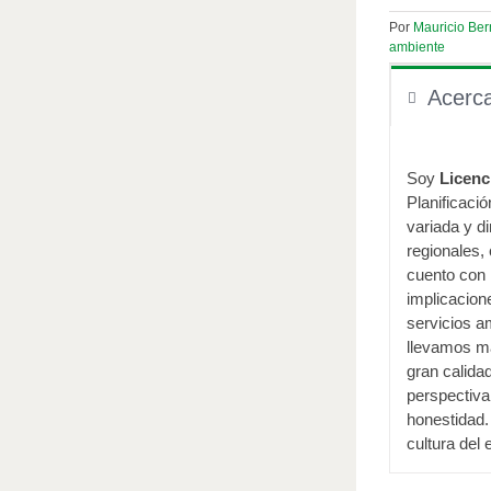
Por
Mauricio Be
ambiente
Acerc
Soy
Licenc
Planificaci
variada y d
regionales,
cuento con 
implicacion
servicios a
llevamos má
gran calida
perspectiva
honestidad.
cultura del 