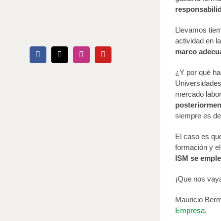
responsabili
Llevamos tiemp
actividad en l
marco adecuad
Facebook
X
Instagram
YouTube
¿Y por qué ha
Universidades
mercado labor
posteriormen
siempre es de
El caso es que
formación y e
ISM se emple
¡Que nos vaya
Mauricio Berm
Empresa.