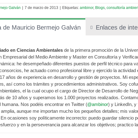
rmejo Galván
|
7 de marzo de 2013
|
Etiquetas:
ambinor
,
Blogs
,
consultoría ambien
a de Mauricio Bermejo Galván
Enlaces de inte
iado en Ciencias Ambientales
de la primera promoción de la Univer
ón Empresarial del Medio Ambiente y Master en Consultoría y Verifica
inámica: he desempeñado diferentes puestos de perfil técnico para v
 consorcios, he actuado como profesional libre y ejercido la actividad
17 años de experiencia en desarrollo y gestión de proyectos. Mi espec
es, así como los trámites y procedimientos administrativos. Soy cof
mbientales, el la cual ocupo el cargo de Director de Desarrollo de Neg
s de 10 años y superamos los 1.000 proyectos realizados. Contamos
d humana. Nos podéis encontrar en Twitter (
@ambinor
) y LinkedIn, 
 amplia, aunque me importan mucho los pequeños detalles; mis valor
 En ocasiones soy políticamente incorrecto: puedo guardar silencio p
esfuerzo y en la perseverancia para alcanzar los objetivos; practico 