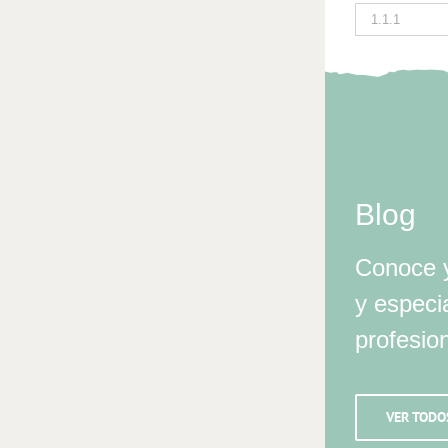
Blog
Conoce y
y especi
profesio
VER TODO