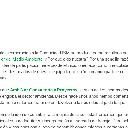
é nos incorporamos a la Comunidad ISM?
rmejo Galván
|
Publicado el 7 de marzo de 2013
nte incorporación a la Comunidad ISM se produce como resultado de 
rior del Medio Ambiente.
¿Por qué digo nuestra? Por una sencilla razó
idea de participación nace desde el inicio orientada como una
colab
bros destacados de nuestro equipo técnico irán tomando parte en el fu
stas.
s que
AmbiNor Consultoría y Proyectos
lleva en activo, hemos des
ue engloba el sector ambiental. Desde hace unos años hemos comenz
tamente estamos tratando de devolver a la sociedad algo de lo que 
n de la idea de contribuir a la mejora de la sociedad, creemos que 
onales para facilitar su incorporación al mercado de trabajo. Pero s
ción y nos apasiona el reto de transmitir conocimientos a personas a 