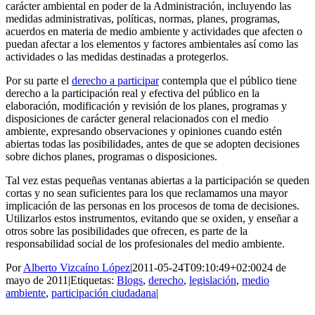
carácter ambiental en poder de la Administración, incluyendo las
medidas administrativas, políticas, normas, planes, programas,
acuerdos en materia de medio ambiente y actividades que afecten o
puedan afectar a los elementos y factores ambientales así como las
actividades o las medidas destinadas a protegerlos.
Por su parte el
derecho a participar
contempla que el público tiene
derecho a la participación real y efectiva del público en la
elaboración, modificación y revisión de los planes, programas y
disposiciones de carácter general relacionados con el medio
ambiente, expresando observaciones y opiniones cuando estén
abiertas todas las posibilidades, antes de que se adopten decisiones
sobre dichos planes, programas o disposiciones.
Tal vez estas pequeñas ventanas abiertas a la participación se queden
cortas y no sean suficientes para los que reclamamos una mayor
implicación de las personas en los procesos de toma de decisiones.
Utilizarlos estos instrumentos, evitando que se oxiden, y enseñar a
otros sobre las posibilidades que ofrecen, es parte de la
responsabilidad social de los profesionales del medio ambiente.
Por
Alberto Vizcaíno López
|
2011-05-24T09:10:49+02:00
24 de
mayo de 2011
|
Etiquetas:
Blogs
,
derecho
,
legislación
,
medio
ambiente
,
participación ciudadana
|