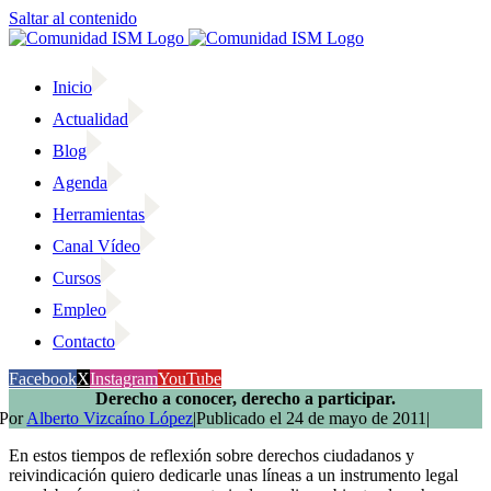
Saltar al contenido
Inicio
Actualidad
Blog
Agenda
Herramientas
Canal Vídeo
Cursos
Empleo
Contacto
Facebook
X
Instagram
YouTube
Derecho a conocer, derecho a participar.
Por
Alberto Vizcaíno López
|
Publicado el 24 de mayo de 2011
|
En estos tiempos de reflexión sobre derechos ciudadanos y
reivindicación quiero dedicarle unas líneas a un instrumento legal