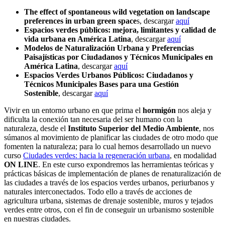
The effect of spontaneous wild vegetation on landscape
preferences in urban green space
s, descargar
aquí
Espacios verdes públicos: mejora, limitantes y calidad de
vida urbana en América Latina
, descargar
aquí
Modelos de Naturalización Urbana y Preferencias
Paisajísticas por Ciudadanos y Técnicos Municipales en
América Latina
, descargar
aquí
Espacios Verdes Urbanos Públicos: Ciudadanos y
Técnicos Municipales Bases para una Gestión
Sostenible
, descargar
aquí
Vivir en un entorno urbano en que prima el
hormigón
nos aleja y
dificulta la conexión tan necesaria del ser humano con la
naturaleza, desde el
Instituto Superior del Medio Ambiente
, nos
súmanos al movimiento de planificar las ciudades de otro modo que
fomenten la naturaleza; para lo cual hemos desarrollado un nuevo
curso
Ciudades verdes: hacia la regeneración urbana
, en modalidad
ON LINE
. En este curso expondremos las herramientas teóricas y
prácticas básicas de implementación de planes de renaturalización de
las ciudades a través de los espacios verdes urbanos, periurbanos y
naturales interconectados. Todo ello a través de acciones de
agricultura urbana, sistemas de drenaje sostenible, muros y tejados
verdes entre otros, con el fin de conseguir un urbanismo sostenible
en nuestras ciudades.