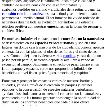
desprendidos, alejados de la naturaleza, disminuye la calidad y
cantidad de nuestra conexión con el entorno natural y
acabamos perdidos en el ritmo y artificiales de la rutina urbana. La
conexión con la naturaleza
es una actitud y sentimiento innato de
pertenencia al medio natural. El ser humano ha vivido rodeado de
naturaleza durante toda su evolución, forjándose una estrecha
relación
positiva
con nuestras
emociones,
en la forma de
pensar
y,
también,
física
.
En muchas
ciudades
el contacto con la
conexión con la naturaleza
se desenvuelve en los
espacios verdes urbanos
, y son en estos
lugares, en donde casi la mayoría de los ciudadanos, conoce, aprecia
e interactúa con las plantas, el olor de las flores y el canto de las
aves. Como lo dejan en evidencia varios
estudios
, ya sea dando un
paseo por un parque, haciendo deporte al aire libre o yendo de
excursión al campo. Simplemente el hecho de pasar tiempo en un
jardín, parque y espacios verde nos proporciona infinidad de
beneficios a nivel físico, psicológico, emocional y espiritual.
Fomentar y proteger los espacios verdes de nuestros barrios y
ciudades, ya sea a través de la creación de parques y jardines
públicos, o la conservación de espacios naturales periurbanas,
ayudan a los ciudadanos a mantener el contacto con la naturaleza y
permitiendo que las futuras generaciones tengan la oportunidad de
disfrutar de los enormes beneficios que cada día nos ofrece