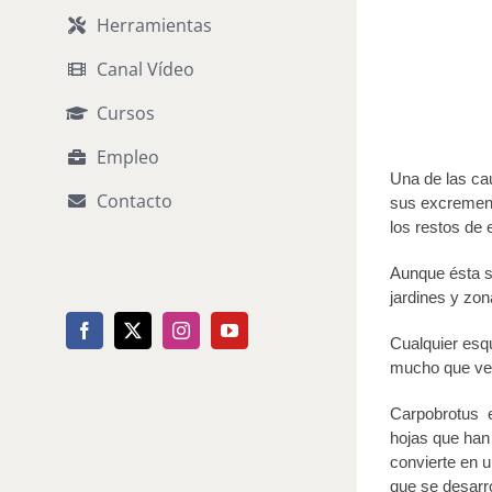
Herramientas
Canal Vídeo
Cursos
Empleo
Una de las cau
Contacto
sus excremento
los restos de
Aunque ésta se
jardines y zo
Facebook
X
Instagram
YouTube
Cualquier esqu
mucho que ver
Carpobrotus e
hojas que han
convierte en u
que se desarro