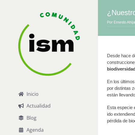
Saltar
al
¿Nuestro
contenido
Por
Ernesto Ahij
Desde hace dé
construccione
biodiversida
En los último
por distintas
Inicio
están llevand
Actualidad
Esta especie 
ido extendien
Blog
pérdida de bi
Agenda