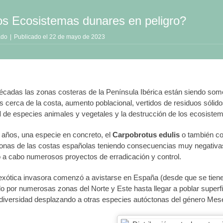
s Ecosistemas dunares en peligro?
ado
|
Publicado el 22 de mayo de 2023
cadas las zonas costeras de la Península Ibérica están siendo somet
s cerca de la costa, aumento poblacional, vertidos de residuos sóli
d
de especies animales y vegetales y la destrucción de los ecosiste
s años, una especie en concreto, el
Carpobrotus edulis
o también c
 zonas de las costas españolas teniendo consecuencias muy negativas 
o a cabo numerosos proyectos de erradicación y control.
exótica invasora comenzó a avistarse en España (desde que se tienen
do por numerosas zonas del Norte y Este hasta llegar a poblar supe
odiversidad desplazando a otras especies autóctonas del género Me