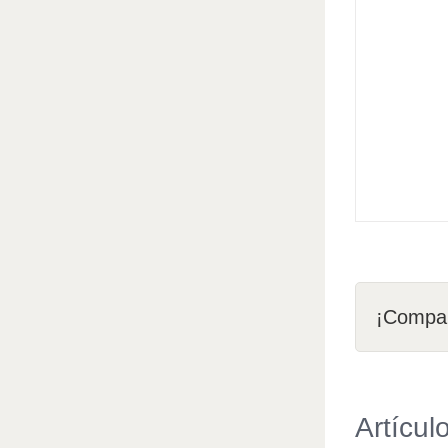
¡Compar
Artícul