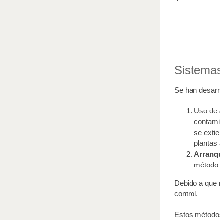
Sistemas
Se han desarro
Uso de
contami
se exti
plantas
Arranq
método e
Debido a que 
control.
Estos métodos 