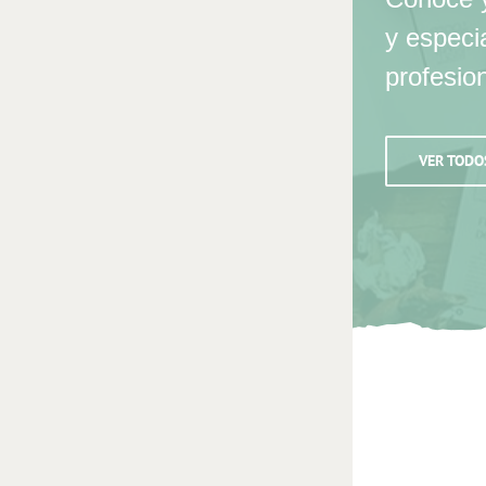
y especi
profesio
VER TODO