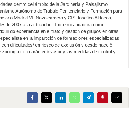
des dentro del ámbito de la Jardinería y Paisajismo,
ganismo Autónomo de Trabajo Penitenciario y Formación para
enciario Madrid VI, Navalcarnero y CIS Josefina Aldecoa,
esde 2007 a la actualidad. Inicié mi andadura como
uirido experiencia en el trato y gestión de grupos en otras
especialista en la impartición de formaciones especializadas
s con dificultades/ en riesgo de exclusión y desde hace 5
 zoología con carácter invasor y las medidas de control y
Facebook
X
LinkedIn
WhatsApp
Telegram
Pinterest
Correo
electrónico