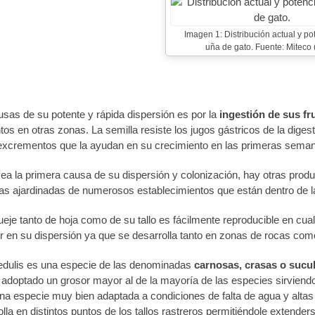
Imagen 1: Distribución actual y pot
uña de gato. Fuente: Miteco 
sas de su potente y rápida dispersión es por la
ingestión de sus fr
s en otras zonas. La semilla resiste los jugos gástricos de la dige
 excrementos que la ayudan en su crecimiento en las primeras sema
a la primera causa de su dispersión y colonización, hay otras produ
nas ajardinadas de numerosos establecimientos que están dentro de l
eje tanto de hoja como de su tallo es fácilmente reproducible en cual
 en su dispersión ya que se desarrolla tanto en zonas de rocas com
dulis es una especie de las denominadas
carnosas, crasas o sucu
 adoptado un grosor mayor al de la mayoría de las especies sirvien
na especie muy bien adaptada a condiciones de falta de agua y altas
lla en distintos puntos de los tallos rastreros permitiéndole extender