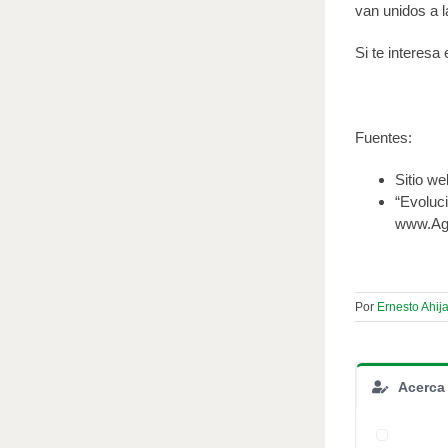
van unidos a l
Si te interesa
Fuentes:
Sitio we
“Evoluci
www.Ag
Por
Ernesto Ahij
Acerca