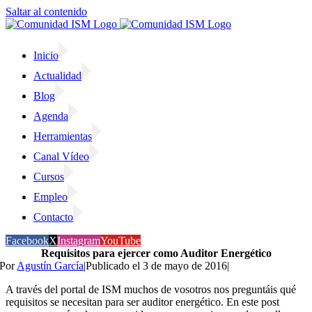
Saltar al contenido
Inicio
Actualidad
Blog
Agenda
Herramientas
Canal Vídeo
Cursos
Empleo
Contacto
Facebook
X
Instagram
YouTube
Requisitos para ejercer como Auditor Energético
Por
Agustín García
|
Publicado el 3 de mayo de 2016
|
A través del portal de ISM muchos de vosotros nos preguntáis qué
requisitos se necesitan para ser auditor energético. En este post